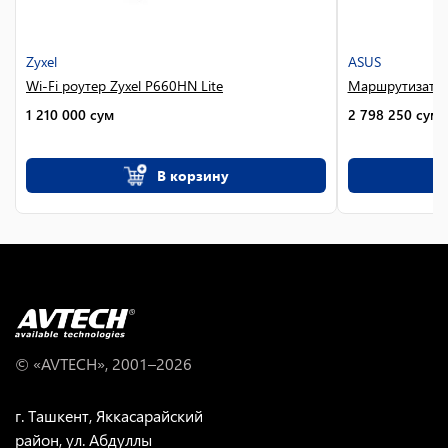
Zyxel
ASUS
Wi-Fi роутер Zyxel P660HN Lite
Маршрутизатор
1 210 000
сум
2 798 250
сум
В корзину
© «AVTECH», 2001–
2026
г. Ташкент, Яккасарайский
район, ул. Абдуллы