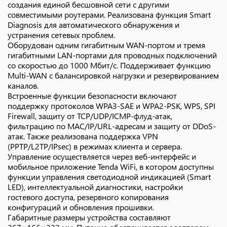
создания единой бесшовной сети с другими
совместимыми роутерами. Реализована функция Smart
Diagnosis для автоматического обнаружения и
устранения сетевых проблем.
Оборудован одним гигабитным WAN-портом и тремя
гигабитными LAN-портами для проводных подключений
со скоростью до 1000 Мбит/с. Поддерживает функцию
Multi‑WAN с балансировкой нагрузки и резервированием
каналов.
Встроенные функции безопасности включают
поддержку протоколов WPA3‑SAE и WPA2‑PSK, WPS, SPI
Firewall, защиту от TCP/UDP/ICMP-флуд-атак,
фильтрацию по MAC/IP/URL-адресам и защиту от DDoS-
атак. Также реализована поддержка VPN
(PPTP/L2TP/IPsec) в режимах клиента и сервера.
Управление осуществляется через веб-интерфейс и
мобильное приложение Tenda WiFi, в котором доступны
функции управления светодиодной индикацией (Smart
LED), интеллектуальной диагностики, настройки
гостевого доступа, резервного копирования
конфигураций и обновления прошивки.
Габаритные размеры устройства составляют