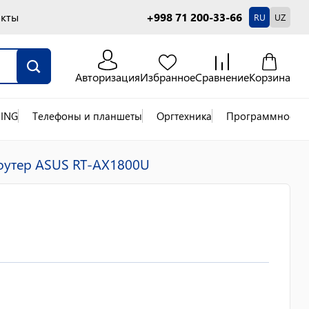
акты
+998 71 200-33-66
RU
UZ
Авторизация
Избранное
Сравнение
Корзина
ING
Телефоны и планшеты
Оргтехника
Программное об
роутер ASUS RT-AX1800U