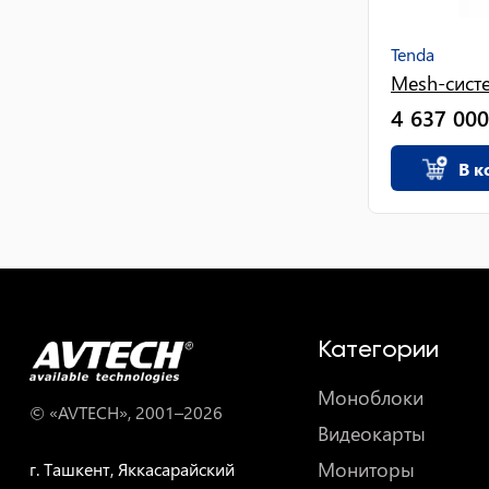
Tenda
Mesh-систе
4 637 000
В к
Категории
Моноблоки
© «AVTECH», 2001–
2026
Видеокарты
Мониторы
г. Ташкент, Яккасарайский