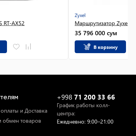
Zyxel
S RT-AX52
Маршрутизатор Zyxel V
35 796 000
сум
В корзину
+998
71 200 33 66
телям
График работы колл-
оплаты и Доставка
центра
:
и обмен товаров
Ежедневно
: 9:00–21:00