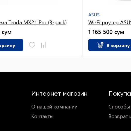
ASUS
ма Tenda MX21 Pro (3-pack)
Wi-Fi роутер ASU
сум
1 165 500
сум
орзину
В корзину
Интернет магазин
Покупа
О нашей компании
Способы 
Контакты
Возврат 