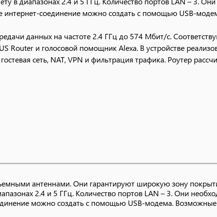
ету в диапазонах 2.4 и 5 ГГц. Количество портов LAN – 3. 
ное интернет-соединение можно создать с помощью USB-мод
едачи данных на частоте 2.4 ГГц до 574 Мбит/с. Соответств
S Router и голосовой помощник Alexa. В устройстве реализ
 гостевая сеть, NAT, VPN и фильтрация трафика. Роутер расс
ъемными антеннами. Они гарантируют широкую зону покрыти
иапазонах 2.4 и 5 ГГц. Количество портов LAN – 3. Они нео
оединение можно создать с помощью USB-модема. Возможные