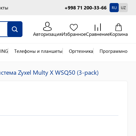
акты
+998 71 200-33-66
RU
UZ
Авторизация
Избранное
Сравнение
Корзина
ING
Телефоны и планшеты
Оргтехника
Программное об
истема Zyxel Multy X WSQ50 (3-pack)