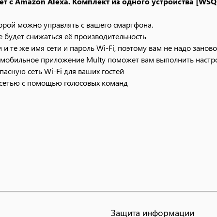
ет с Amazon Alexa. Комплект из одного устройства [WSQ
оторой можно управлять с вашего смартфона.
не будет снижаться её производительность
и и те же имя сети и пароль Wi-Fi, поэтому вам не надо зан
ое мобильное приложение Multy поможет вам выполнить настр
опасную сеть Wi-Fi для ваших гостей
й сетью с помощью голосовых команд
ет с Amazon Alexa. Комплект из двух равнозначных уст
и использовании двух устройств, которой можно управлять с 
не будет снижаться её производительность
и и те же имя сети и пароль Wi-Fi, поэтому вам не надо зан
ое мобильное приложение Multy поможет вам выполнить настр
опасную сеть Wi-Fi для ваших гостей
й сетью с помощью голосовых команд
Защита информации