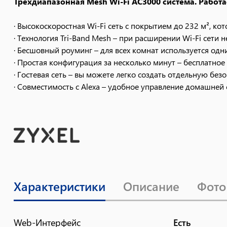
Трёхдиапазонная Mesh Wi-Fi AC3000 система. Работа
· Высокоскоростная Wi-Fi сеть с покрытием до 232 м², к
· Технология Tri-Band Mesh – при расширении Wi-Fi сети 
· Бесшовный роуминг – для всех комнат используется одн
· Простая конфигурация за несколько минут – бесплатн
· Гостевая сеть – вы можете легко создать отдельную без
· Совместимость с Alexa – удобное управление домашне
Трёхдиапазонная Mesh Wi-Fi AC3000 система. Работа
· Высокоскоростная Wi-Fi сеть с покрытием до 464 м² пр
· Технология Tri-Band Mesh – при расширении Wi-Fi сети 
· Бесшовный роуминг – для всех комнат используется одн
· Простая конфигурация за несколько минут – бесплатн
Характеристики
Описание
Фото
· Гостевая сеть – вы можете легко создать отдельную без
· Совместимость с Alexa – удобное управление домашне
Wi-Fi без границ.
Web-Интерфейс
Есть