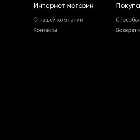
Интернет магазин
Покупа
 сетью Multy на английском или немецком языке!
О нашей компании
Способы 
Контакты
Возврат 
и Интернет на одном устройстве).
.
 гостевую сеть)