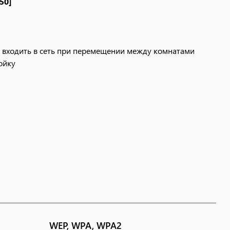
50]
ово входить в сеть при перемещении между комнатами
ойку
ройств [WSQ50]
вашего смартфона
ово входить в сеть при перемещении между комнатами
ойку
WEP, WPA, WPA2