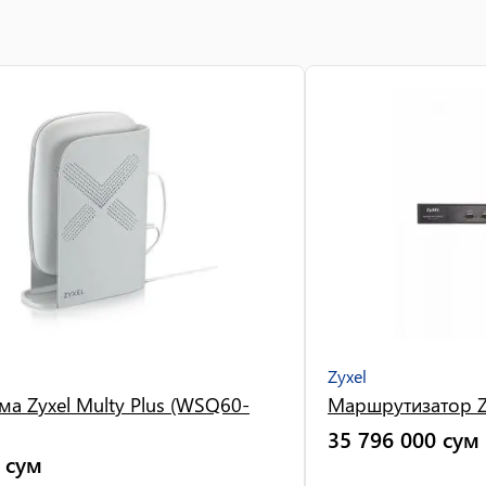
Zyxel
ема Zyxel Multy Plus (WSQ60-
Маршрутизатор Z
35 796 000
сум
сум