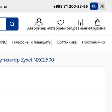
акты
+998 71 200-33-66
RU
UZ
Авторизация
Избранное
Сравнение
Корзина
ING
Телефоны и планшеты
Оргтехника
Программное об
тизатор Zyxel NXC2500