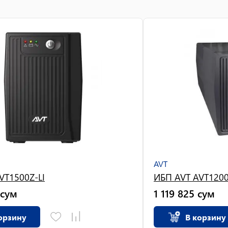
AVT
VT1500Z-LI
ИБП AVT AVT1200
сум
1 119 825
сум
орзину
В корзину