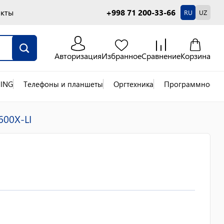
акты
+998 71 200-33-66
RU
UZ
Авторизация
Избранное
Сравнение
Корзина
ING
Телефоны и планшеты
Оргтехника
Программное об
600X-LI