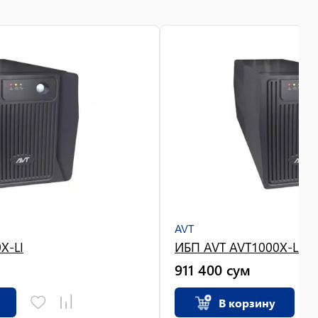
AVT
X-LI
ИБП AVT AVT1000X-LI
911 400
сум
В корзину