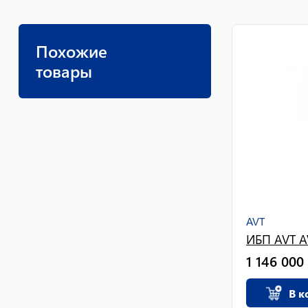
Похожие
товары
AVT
ИБП AVT A
1 146 000
В к