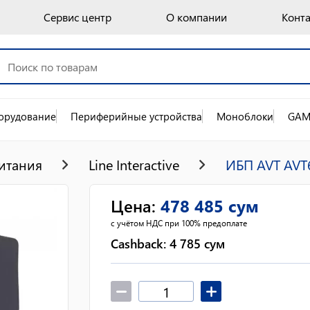
Сервис центр
О компании
Конт
орудование
Периферийные устройства
Моноблоки
GAM
итания
Line Interactive
ИБП AVT AVT
Цена
:
478 485
сум
с учётом НДС при 100% предоплате
Cashback:
4 785
сум