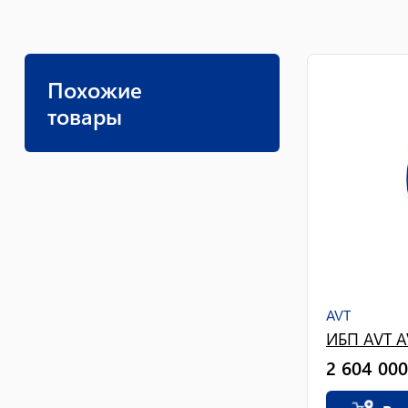
Похожие
товары
AVT
ИБП AVT A
2 604 000