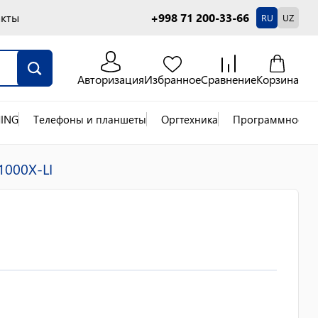
акты
+998 71 200-33-66
RU
UZ
Авторизация
Избранное
Сравнение
Корзина
ING
Телефоны и планшеты
Оргтехника
Программное об
1000X-LI