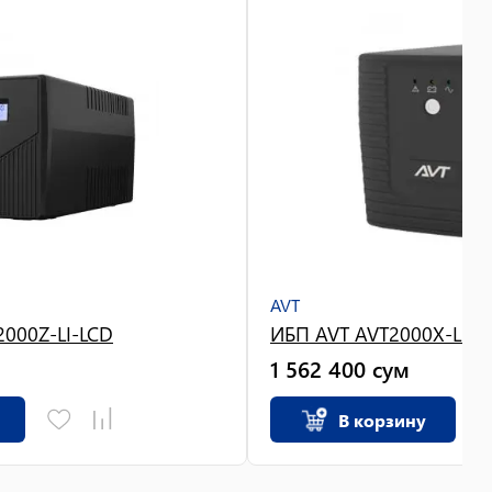
AVT
000Z-LI-LCD
ИБП AVT AVT2000X-LI
1 562 400
сум
В корзину