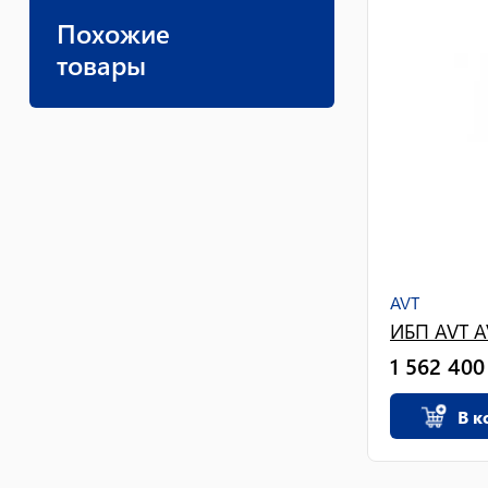
Похожие
товары
AVT
ИБП AVT A
1 562 400
В к