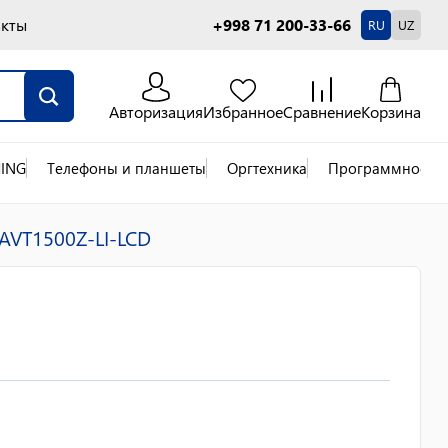
акты
+998 71 200-33-66
RU
UZ
Авторизация
Избранное
Сравнение
Корзина
ING
Телефоны и планшеты
Оргтехника
Программное об
AVT1500Z-LI-LCD