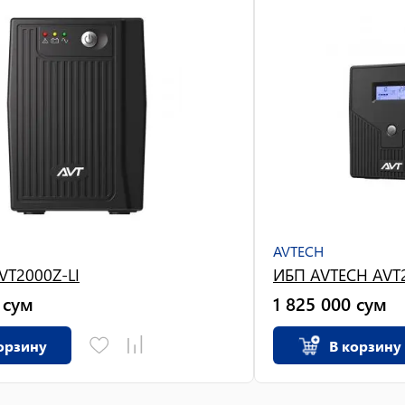
AVTECH
VT2000Z-LI
ИБП AVTECH AVT2
сум
1 825 000
сум
орзину
В корзину