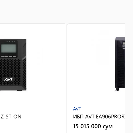
AVT
0Z-ST-ON
ИБП AVT EA906PRORTH 
15 015 000
сум