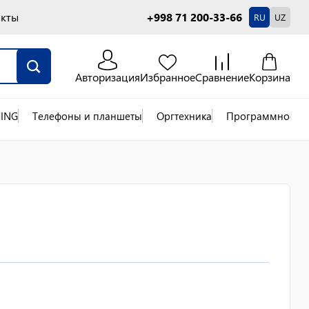
акты
+998 71 200-33-66
RU
UZ
Авторизация
Избранное
Сравнение
Корзина
ING
Телефоны и планшеты
Оргтехника
Программное об