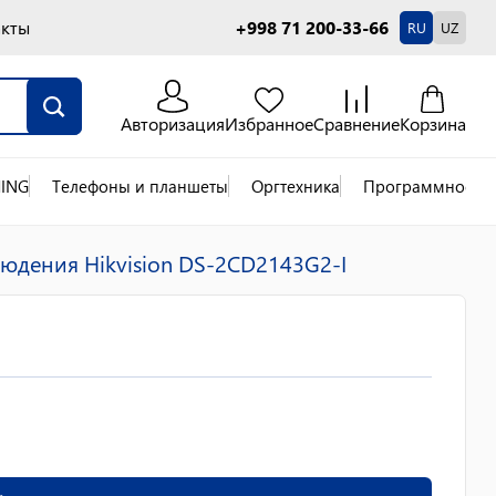
акты
+998 71 200-33-66
RU
UZ
Авторизация
Избранное
Сравнение
Корзина
ING
Телефоны и планшеты
Оргтехника
Программное об
юдения Hikvision DS-2CD2143G2-I