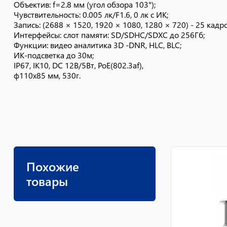
Объектив: f=2.8 мм (угол обзора 103°);
Чувствительность: 0.005 лк/F1.6, 0 лк с ИК;
Запись: (2688 × 1520, 1920 × 1080, 1280 × 720) - 25 кадро
Интерфейсы: cлот памяти: SD/SDHC/SDXC до 256Гб;
Функции: видео аналитика 3D -DNR, HLC, BLC;
ИК-подсветка до 30м;
IP67, IK10, DC 12В/5Вт, PoE(802.3af),
ф110x85 мм, 530г.
Похожие
товары