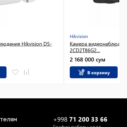
Hikvision
людения Hikvision DS-
Камера видеонаблюдения
2CD2T86G2...
2 168 000
сум
В корзину
+998
71 200 33 66
телям
График работы колл-