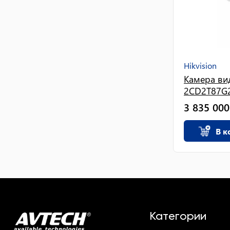
Hikvision
Камера ви
2CD2T87G2.
3 835 000
В к
Категории