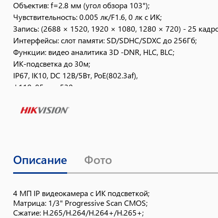
Объектив: f=2.8 мм (угол обзора 103°);
Чувствительность: 0.005 лк/F1.6, 0 лк с ИК;
Запись: (2688 × 1520, 1920 × 1080, 1280 × 720) - 25 кадро
Интерфейсы: cлот памяти: SD/SDHC/SDXC до 256Гб;
Функции: видео аналитика 3D -DNR, HLC, BLC;
ИК-подсветка до 30м;
IP67, IK10, DC 12В/5Вт, PoE(802.3af),
ф110x85 мм, 530г.
Описание
Фото
4 МП IP видеокамера с ИК подсветкой;
Матрица: 1/3" Progressive Scan CMOS;
Сжатие: H.265/H.264/H.264+/H.265+;