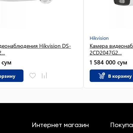
Hikvision
деонаблюдения Hikvision DS-
Камера видеонаб
..
2CD2047G2...
сум
1 584 000
сум
орзину
В корзину
Интернет магазин
Покупа