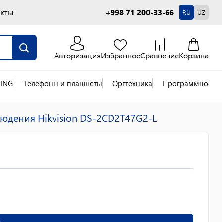
акты
+998 71 200-33-66
RU
UZ
Авторизация
Избранное
Сравнение
Корзина
ING
Телефоны и планшеты
Оргтехника
Программное об
юдения Hikvision DS-2CD2T47G2-L