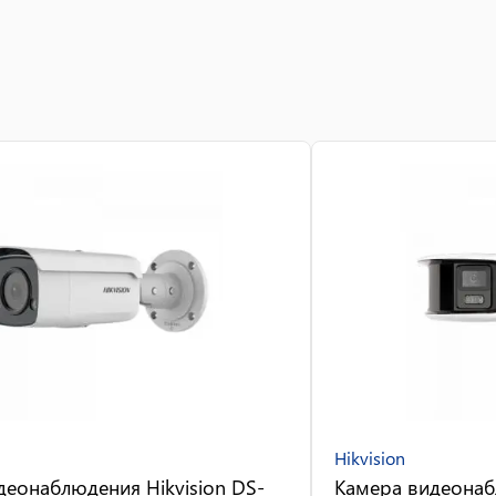
Hikvision
деонаблюдения Hikvision DS-
Камера видеонаб