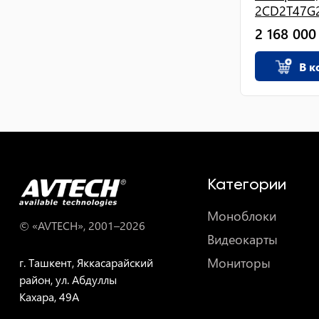
2CD2T47G2.
2 168 000
В к
Категории
Моноблоки
© «AVTECH», 2001–
2026
Видеокарты
Мониторы
г. Ташкент, Яккасарайский
район, ул. Абдуллы
Кахара, 49A