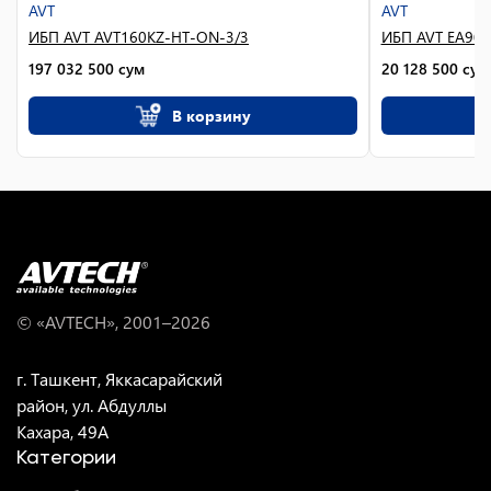
AVT
AVT
ИБП AVT AVT160KZ-HT-ON-3/3
ИБП AVT EA900
197 032 500
сум
20 128 500
сум
В корзину
© «AVTECH», 2001–
2026
г. Ташкент, Яккасарайский
район, ул. Абдуллы
Кахара, 49A
Категории