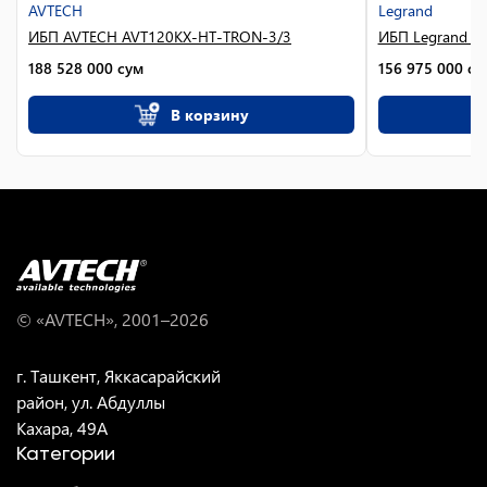
AVTECH
Legrand
ИБП AVTECH AVT120KX-HT-TRON-3/3
ИБП Legrand KE
188 528 000
сум
156 975 000
су
В корзину
© «AVTECH», 2001–
2026
г. Ташкент, Яккасарайский
район, ул. Абдуллы
Кахара, 49A
Категории