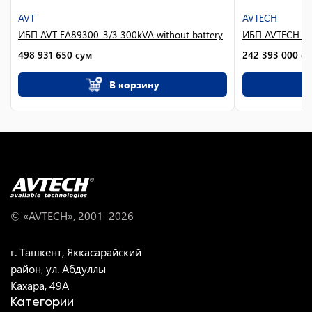
AVT
AVTECH
ИБП AVT EA89300-3/3 300kVA without battery
ИБП AVTECH A
498 931 650
сум
242 393 000
су
В корзину
© «AVTECH», 2001–
2026
г. Ташкент, Яккасарайский
район, ул. Абдуллы
Кахара, 49A
Категории