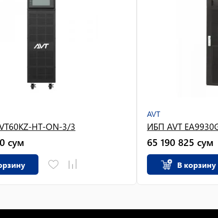
AVT
VT60KZ-HT-ON-3/3
ИБП AVT EA9930G
0
сум
65 190 825
сум
орзину
В корзину