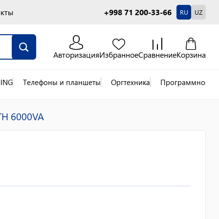
акты
+998 71 200-33-66
RU
UZ
Авторизация
Избранное
Сравнение
Корзина
ING
Телефоны и планшеты
Оргтехника
Программное об
TH 6000VA