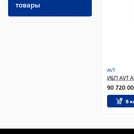
товары
AVT
ИБП AVT A
90 720 00
В к