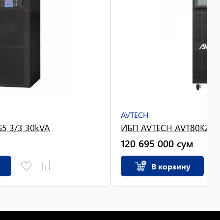
AVTECH
5 3/3 30kVA
ИБП AVTECH AVT80KZ-H
120 695 000
сум
В корзину