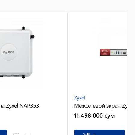
Zyxel
упа Zyxel NAP353
Межсетевой экран Zyxe
11 498 000
сум