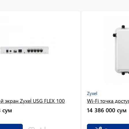
Zyxel
 экран Zyxel USG FLEX 100
Wi-Fi точка дост
8
сум
14 386 000
сум