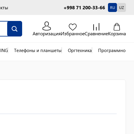
акты
+998 71 200-33-66
RU
UZ
Авторизация
Избранное
Сравнение
Корзина
ING
Телефоны и планшеты
Оргтехника
Программное об