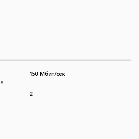
150 Мбит/сек
ия
2