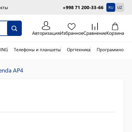
акты
+998 71 200-33-66
RU
UZ
Авторизация
Избранное
Сравнение
Корзина
ING
Телефоны и планшеты
Оргтехника
Программное об
Tenda AP4