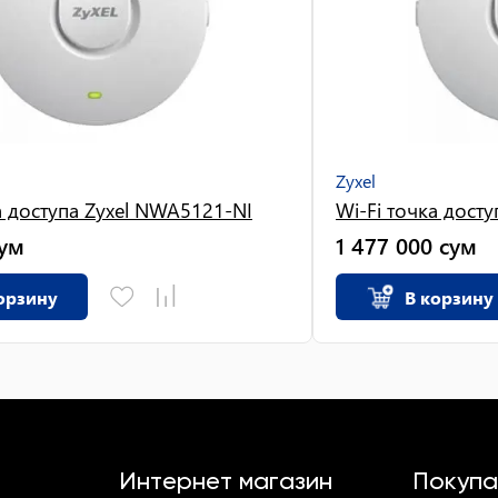
Zyxel
а доступа Zyxel NWA5121-NI
Wi-Fi точка дост
ум
1 477 000
сум
орзину
В корзину
Интернет магазин
Покупа