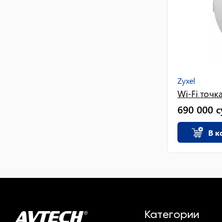
Zyxel
Wi-Fi точк
690 000
с
В к
Категории