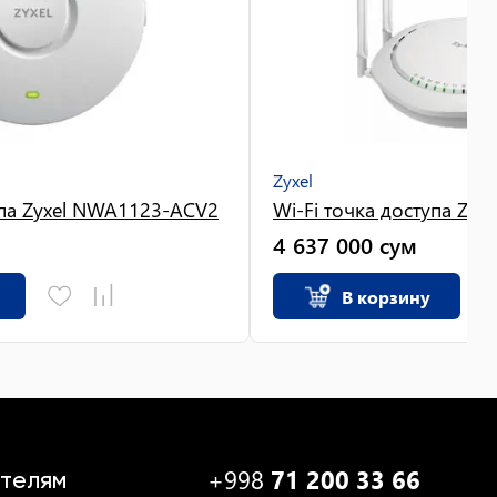
Zyxel
упа Zyxel NWA1123-ACV2
Wi-Fi точка доступа Zy
4 637 000
сум
В корзину
+998
71 200 33 66
телям