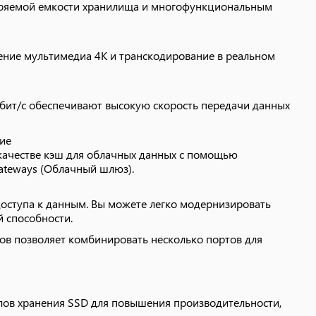
ширяемой емкости хранилища и многофункциональным
улов хранения SSD для повышения производительности,
ние мультимедиа 4K и транскодирование в реальном
2 PCIe NVMe с форм-фактором 2280 (продаются
хнология Qtier™ также может быть использована для
Гбит/с обеспечивают высокую скорость передачи данных
хранением.
ие
на основе искусственного интеллекта), TS-864eU может
качестве кэш для облачных данных с помощью
ляет QuMagie быстро обрабатывать тысячи фотографий
ateways (Облачный шлюз).
ace — анализировать видео в реальном времени для
оступа к данным. Вы можете легко модернизировать
 способности.
в позволяет комбинировать несколько портов для
рование и транскодирование в реальном времени*.
ие видео или промышленный дизайн, где требуется
ысокоскоростной обмен данными. Подключите к TS-
улов хранения SSD для повышения производительности,