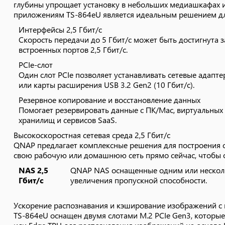
глубины упрощает установку в небольших медиашкафах 
Ускорение распознавания и кэширование изображений с 
приложениям TS-864eU является идеальным решением д
TS-864eU оснащен двумя слотами M.2 PCIe Gen3, которы
Интерфейсы 2,5 Гбит/c
или Edge TPU для распознавания изображений на основе
Скорость передачи до 5 Гбит/с может быть достигнута з
встроенных портов 2,5 Гбит/с.
Твердотельные накопители
TS-864eU имеет два сло
NVMe для кэширования или
PCIe-слот
отдельно) для повышени
Один слот PCIe позволяет устанавливать сетевые адапте
организации
увеличения скорости до
или карты расширения USB 3.2 Gen2 (10 Гбит/с).
многоуровневого хранения
Резервное копирование и восстановление данных
Ускорьте распознавание
Используя Google Edge T
Помогает резервировать данные с ПК/Mac, виртуальных
изображений на основе
выполнять высокоскорос
хранилищ и сервисов SaaS.
искусственного интеллекта с
с помощью высокоскорос
Высокоскоростная сетевая среда 2,5 Гбит/с
помощью TPU
мгновенного распознава
QNAP предлагает комплексные решения для построения 
свою рабочую или домашнюю сеть прямо сейчас, чтобы 
Выход HDMI 4K для просмотра мультимедиа контента
NAS 2,5
QNAP NAS оснащенные одним или несколь
TS-864eU оснащен графической картой Intel® UHD Graph
Гбит/с
увеличения пропускной способности.
Выход HDMI 1.4b поддерживает разрешение до 4K при час
высокое разрешение и реалистичность цветов при отобр
Ускорение распознавания и кэширование изображений с 
864eU дисплей по HDMI, чтобы напрямую просматривать
TS-864eU оснащен двумя слотами M.2 PCIe Gen3, которы