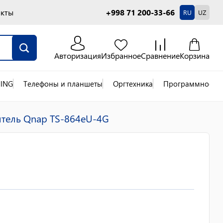
акты
+998 71 200-33-66
RU
UZ
Авторизация
Избранное
Сравнение
Корзина
ING
Телефоны и планшеты
Оргтехника
Программное об
итель Qnap TS-864eU-4G