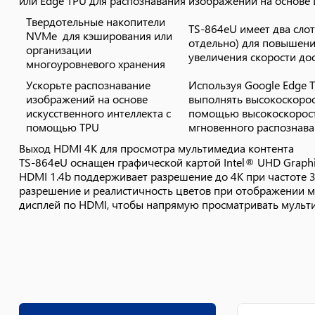
или Edge TPU для распознавания изображений на основе
Твердотельные накопители
TS-864eU имеет два сло
NVMe для кэширования или
отдельно) для повышени
организации
увеличения скорости до
многоуровневого хранения
Ускорьте распознавание
Используя Google Edge 
изображений на основе
выполнять высокоскорос
искусственного интеллекта с
помощью высокоскоростн
помощью TPU
мгновенного распознава
Выход HDMI 4K для просмотра мультимедиа контента
TS-864eU оснащен графической картой Intel® UHD Graph
HDMI 1.4b поддерживает разрешение до 4K при частоте 3
разрешение и реалистичность цветов при отображении м
дисплей по HDMI, чтобы напрямую просматривать мульт