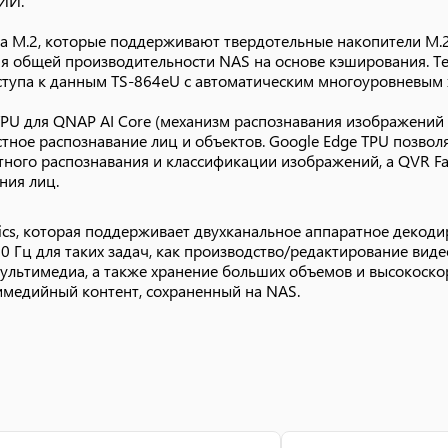
 ИИ.
та M.2, которые поддерживают твердотельные накопители M
я общей производительности NAS на основе кэширования. Те
ступа к данным TS-864eU с автоматическим многоуровневым 
TPU для QNAP AI Core (механизм распознавания изображений 
тное распознавание лиц и объектов. Google Edge TPU позвол
ого распознавания и классификации изображений, а QVR Fa
ния лиц.
ics, которая поддерживает двухканальное аппаратное декоди
0 Гц для таких задач, как производство/редактирование вид
ультимедиа, а также хранение больших объемов и высокоск
имедийный контент, сохраненный на NAS.