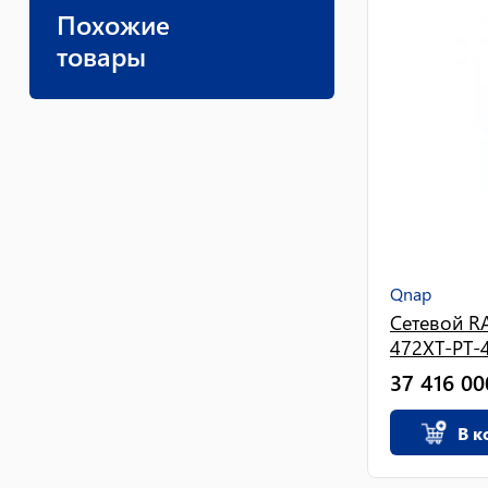
Похожие
товары
Qnap
Сетевой R
472XT-PT-
37 416 00
В к