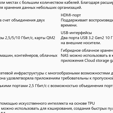
или местах с большим количеством кабелей. Благодаря рас
помощью искусственного интеллекта на основе TPU
ля хранения данных небольших организаций.
е можно использовать для кэширования, создания быстрых п
HDMI-порт
 ИИ.
а счет объединения двух
Поддерживает воспроизведе
времени.
та M.2, которые поддерживают твердотельные накопители M.
USB-интерфейсы
я общей производительности NAS на основе кэширования. Те
ры 2,5/5/10 Гбит/с, карты QM2
Два порта USB 3.2 Gen2 10 
ступа к данным TS-864eU с автоматическим многоуровневым 
на внешние носители.
Гибридное облачное хранен
PU для QNAP AI Core (механизм распознавания изображений 
 машин, контейнеров, облачных
NAS можно использовать в 
тное распознавание лиц и объектов. Google Edge TPU позво
приложения Cloud storage g
тного распознавания и классификации изображений, а QVR F
ния лиц.
сетевой инфраструктуры с многообразными возможностями д
она удовлетворяла приложениям требовательны к пропускной
кими портами 2,5 Гбит/с с возможностью объединения порто
ics, которая поддерживает двухканальное аппаратное декоди
тоте 30 Гц для таких задач, как производство/редактирован
ажении мультимедиа, а также хранение больших объемов и в
помощью искусственного интеллекта на основе TPU
 мультимедийный контент, сохраненный на NAS.
е можно использовать для кэширования, создания быстрых п