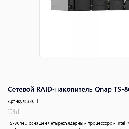
Сетевой RAID-накопитель Qnap TS-
Артикул
:
3261i
TS-864eU оснащен четырехъядерным процессором Intel® C