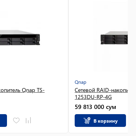
Qnap
копитель Qnap TS-
Сетевой RAID-накопител
1253DU-RP-4G
59 813 000
сум
В корзину