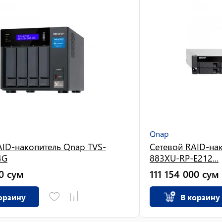
Qnap
AID-накопитель Qnap TVS-
Сетевой RAID-на
4G
883XU-RP-E212...
0
сум
111 154 000
сум
орзину
В корзину