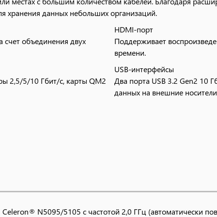
или местах с большим количеством кабелей. Благодаря рас
ля хранения данных небольших организаций.
HDMI-порт
а счет объединения двух
Поддерживает воспроизведе
времени.
USB-интерфейсы
ры 2,5/5/10 Гбит/с, карты QM2
Два порта USB 3.2 Gen2 10 
данных на внешние носители
Гибридное облачное хранен
 машин, контейнеров,
NAS можно использовать в к
приложения Cloud storage g
сетевой инфраструктуры с многообразными возможностями д
она удовлетворяла приложениям требовательны к пропускной
кими портами 2,5 Гбит/с с возможностью объединения порто
eleron® N5095/5105 с частотой 2,0 ГГц (автоматически пов