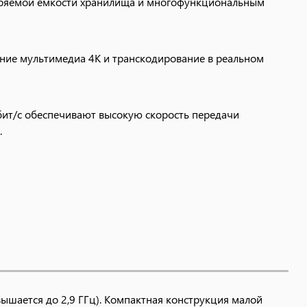
ширяемой емкости хранилища и многофункциональным
ние мультимедиа 4K и транскодирование в реальном
Гбит/с обеспечивают высокую скорость передачи
.
ие
ачестве кэш для облачных данных с помощью
ateways (Облачный шлюз).
оступа к данным. Вы можете легко модернизировать
 способности.
в позволяет комбинировать несколько портов для
ышается до 2,9 ГГц). Компактная конструкция малой