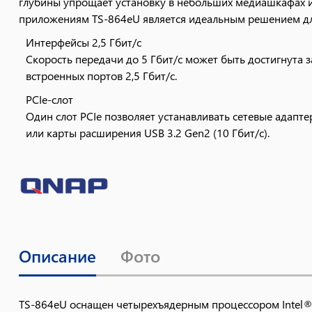
глубины упрощает установку в небольших медиашкафах 
приложениям TS-864eU является идеальным решением д
Интерфейсы 2,5 Гбит/c
Скорость передачи до 5 Гбит/с может быть достигнута з
встроенных портов 2,5 Гбит/с.
PCIe-слот
Один слот PCIe позволяет устанавливать сетевые адапте
или карты расширения USB 3.2 Gen2 (10 Гбит/с).
Резервное копирование и восстановление данных
Помогает резервировать данные с ПК/Mac, виртуальных
облачных хранилищ и сервисов SaaS.
Высокоскоростная сетевая среда 2,5 Гбит/с
QNAP предлагает комплексные решения для построения 
свою рабочую или домашнюю сеть прямо сейчас, чтобы 
Описание
Фото
NAS 2,5
QNAP NAS оснащенные одним или несколь
Гбит/с
увеличения пропускной способности.
TS-864eU оснащен четырехъядерным процессором Intel® C