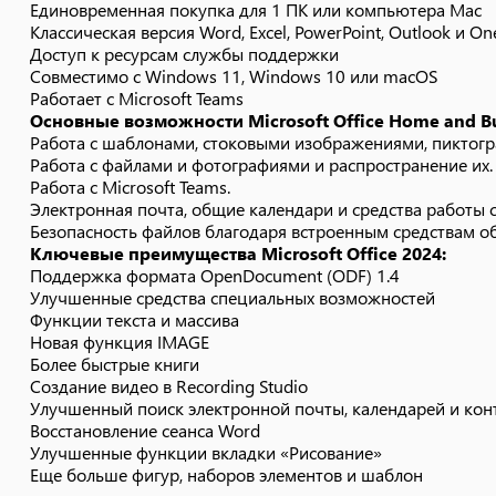
Единовременная покупка для 1 ПК или компьютера Mac
Восстановление сеанса Word
Классическая версия Word, Excel, PowerPoint, Outlook и O
Улучшенные функции вкладки «Рисование»
Доступ к ресурсам службы поддержки
Еще больше фигур, наборов элементов и шаблон
Совместимо с Windows 11, Windows 10 или macOS
Работает с Microsoft Teams
Основные возможности Microsoft Office Home and Bu
Работа с шаблонами, стоковыми изображениями, пиктогра
Работа с файлами и фотографиями и распространение их.
Работа с Microsoft Teams.
Электронная почта, общие календари и средства работы с
Безопасность файлов благодаря встроенным средствам о
Ключевые преимущества Microsoft Office 2024:
Поддержка формата OpenDocument (ODF) 1.4
Улучшенные средства специальных возможностей
Функции текста и массива
Новая функция IMAGE
Более быстрые книги
Создание видео в Recording Studio
Улучшенный поиск электронной почты, календарей и кон
Восстановление сеанса Word
Улучшенные функции вкладки «Рисование»
Еще больше фигур, наборов элементов и шаблон