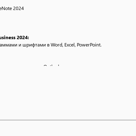
neNote 2024
siness 2024:
ммами и шрифтами в Word, Excel, PowerPoint.
о списками задач в Outlook.
бнаружения вредоносного ПО.
тактов