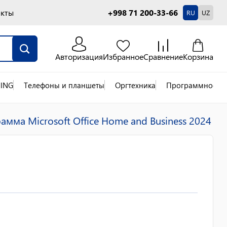
акты
+998 71 200-33-66
RU
UZ
Авторизация
Избранное
Сравнение
Корзина
ING
Телефоны и планшеты
Оргтехника
Программное об
мма Microsoft Office Home and Business 2024