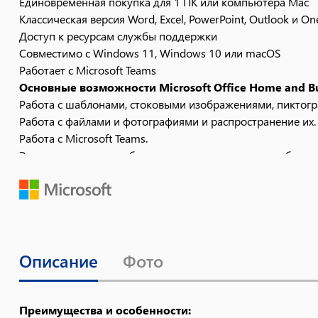
Единовременная покупка для 1 ПК или компьютера Mac
Классическая версия Word, Excel, PowerPoint, Outlook и O
Доступ к ресурсам службы поддержки
Совместимо с Windows 11, Windows 10 или macOS
Работает с Microsoft Teams
Основные возможности Microsoft Office Home and Bu
Работа с шаблонами, стоковыми изображениями, пиктогра
Работа с файлами и фотографиями и распространение их.
Работа с Microsoft Teams.
Электронная почта, общие календари и средства работы с
Безопасность файлов благодаря встроенным средствам о
Ключевые преимущества Microsoft Office 2024:
Поддержка формата OpenDocument (ODF) 1.4
Улучшенные средства специальных возможностей
Функции текста и массива
Описание
Фото
Новая функция IMAGE
Более быстрые книги
Создание видео в Recording Studio
Улучшенный поиск электронной почты, календарей и кон
Преимущества и особенности: