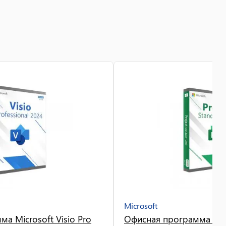
Microsoft
а Microsoft Visio Pro
Офисная программа Micr