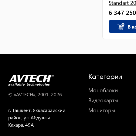
Standart 20.
6 347 250
В к
Категории
Моноблоки
© «AVTECH», 2001–
2026
Видеокарты
Мониторы
г. Ташкент, Яккасарайский
район, ул. Абдуллы
Кахара, 49A