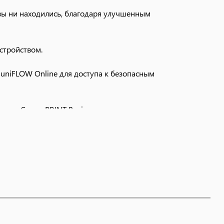
вы ни находились, благодаря улучшенным
стройством.
uniFLOW Online для доступа к безопасным
ение Canon PRINT Business.
.
 рабочем столе.