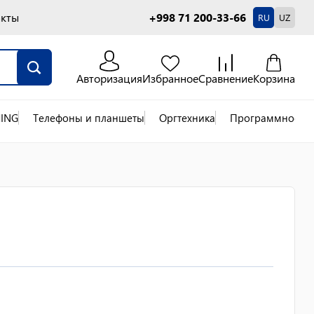
акты
+998 71 200-33-66
RU
UZ
Авторизация
Избранное
Сравнение
Корзина
ING
Телефоны и планшеты
Оргтехника
Программное об