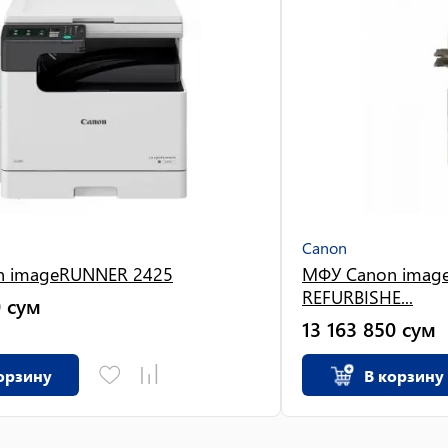
Canon
n imageRUNNER 2425
МФУ Canon imag
REFURBISHE...
0
сум
13 163 850
сум
орзину
В корзину