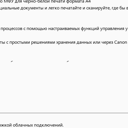
ю МФУ для черно-белой печати формата A4
альные документы и легко печатайте и сканируйте, где бы 
 процессов с помощью настраиваемых функций управления у
оты с простыми решениями хранения данных или через Canon 
, где бы вы ни находились, с удобным доступом через прилож
оенной аутентификации пользователя и шифрования данных
и легким устройствам, которые можно удобно установить на
ржкой облачных подключений.