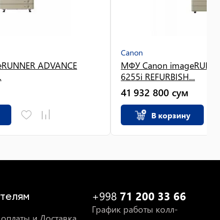
Canon
geRUNNER ADVANCE
МФУ Canon imageRUNN
.
6255i REFURBISH...
41 932 800
сум
В корзину
+998
71 200 33 66
телям
График работы колл-
оплаты и Доставка