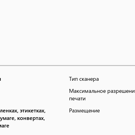
я
Тип сканера
Максимальное разрешение
печати
ленках, этикетках,
Размещение
умаге, конвертах,
маге