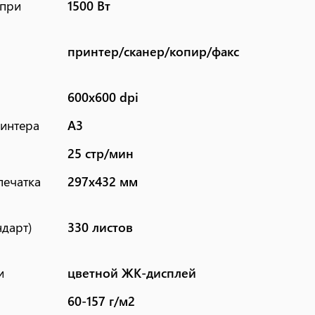
(при
1500 Вт
принтер/сканер/копир/факс
600x600 dpi
интера
A3
25 стр/мин
печатка
297x432 мм
ндарт)
330 листов
и
цветной ЖК-дисплей
60-157 г/м2