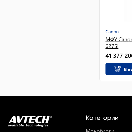
Canon
МФУ Cano
6275i
41 377 20
В к
Категории
Моноблоки