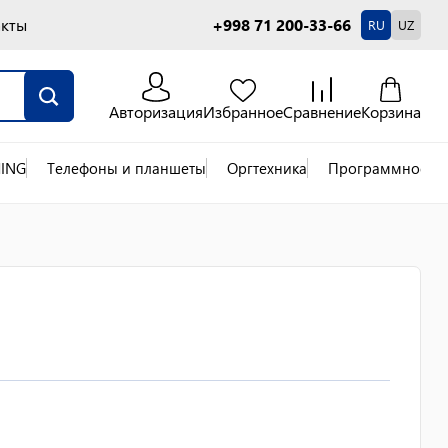
акты
+998 71 200-33-66
RU
UZ
Авторизация
Избранное
Сравнение
Корзина
ING
Телефоны и планшеты
Оргтехника
Программное об