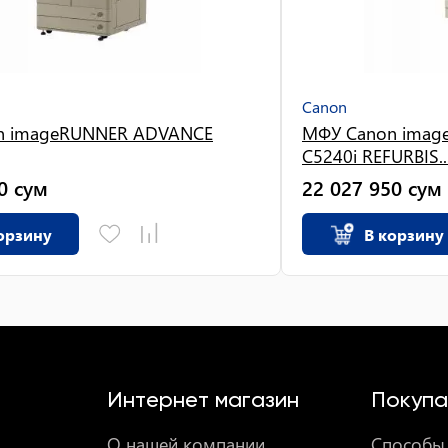
Canon
n imageRUNNER ADVANCE
МФУ Canon ima
C5240i REFURBIS..
0
сум
22 027 950
сум
орзину
В корзину
Интернет магазин
Покупа
О нашей компании
Способы 