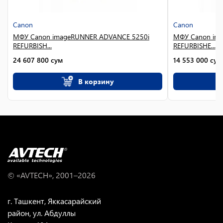
Canon
Canon
МФУ Canon imageRUNNER ADVANCE 5250i
МФУ Canon im
REFURBISH...
REFURBISHE...
24 607 800
сум
14 553 000
сум
В корзину
© «AVTECH», 2001–
2026
г. Ташкент, Яккасарайский
район, ул. Абдуллы