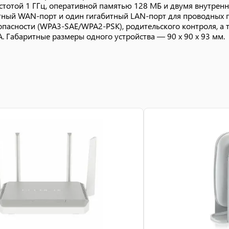
стотой 1 ГГц, оперативной памятью 128 МБ и двумя внутренн
итный WAN-порт и один гигабитный LAN-порт для проводных 
асности (WPA3-SAE/WPA2-PSK), родительского контроля, а та
А. Габаритные размеры одного устройства — 90 x 90 x 93 мм.