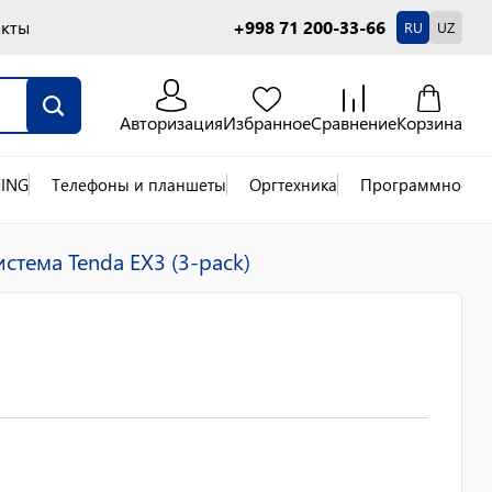
акты
+998 71 200-33-66
RU
UZ
Авторизация
Избранное
Сравнение
Корзина
ING
Телефоны и планшеты
Оргтехника
Программное об
стема Tenda EX3 (3-pack)