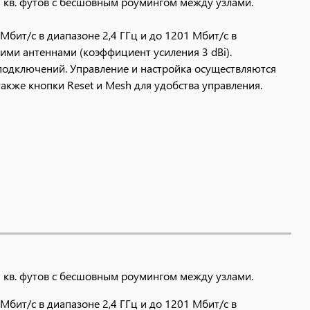
0 кв. футов с бесшовным роумингом между узлами.
бит/с в диапазоне 2,4 ГГц и до 1201 Мбит/с в
ими антеннами (коэффициент усиления 3 dBi).
подключений. Управление и настройка осуществляются
кже кнопки Reset и Mesh для удобства управления.
0 кв. футов с бесшовным роумингом между узлами.
бит/с в диапазоне 2,4 ГГц и до 1201 Мбит/с в