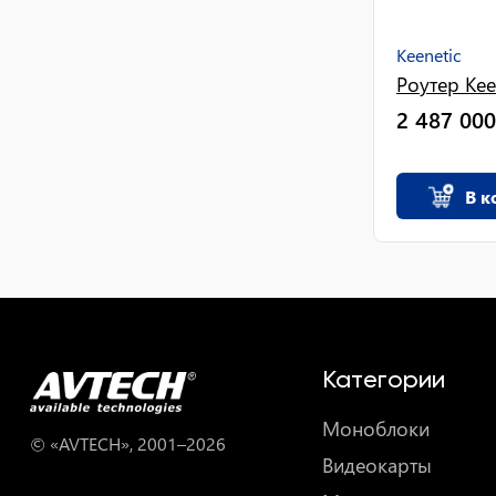
Keenetic
Роутер Kee
2 487 000
В к
Категории
Моноблоки
© «AVTECH», 2001–
2026
Видеокарты