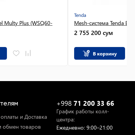
Tenda
el Multy Plus (WSQ60-
Mesh-система Tenda EX12
2 755 200
сум
В корзину
+998
71 200 33 66
телям
График работы колл-
оплаты и Доставка
центра
:
и обмен товаров
Ежедневно
: 9:00–21:00