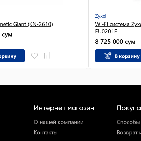
Zyxel
netic Giant (KN-2610)
Wi-Fi система Zyx
EU0201F...
сум
8 725 000
сум
орзину
В корзину
Интернет магазин
Покупа
О нашей компании
Способы 
Контакты
Возврат 