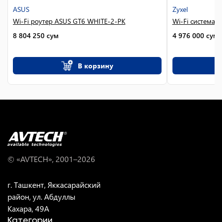
ASUS
Zyxel
Wi-Fi роутер ASUS GT6 WHITE-2-PK
Wi-Fi система Z
8 804 250
сум
4 976 000
сум
В корзину
© «AVTECH», 2001–
2026
г. Ташкент, Яккасарайский
район, ул. Абдуллы
Кахара, 49A
Категории