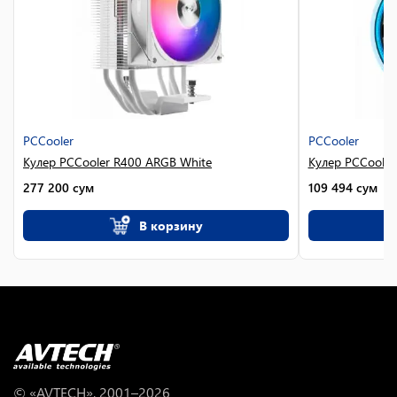
PCCooler
PCCooler
Кулер PCCooler R400 ARGB White
Кулер PCCoole
277 200
сум
109 494
сум
В корзину
© «AVTECH», 2001–
2026