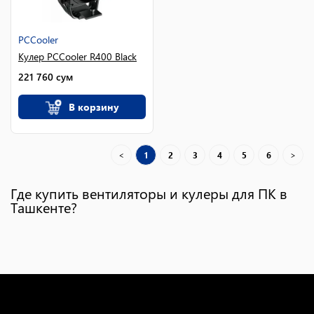
PCCooler
Кулер PCCooler R400 Black
221 760
сум
В корзину
<
1
2
3
4
5
6
>
Где купить вентиляторы и кулеры для ПК в
Ташкенте?