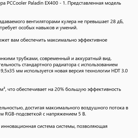
а PCCooler Paladin EX400 - 1. Представленная модель
 инновационная система системы, позволяющая
здаваемого вентиляторами кулера не превышает 28 дБ,
требует особых навыков и умений.
может вам обеспечить максимально эффективное
нкими трубками, современный и аккуратный вид.
ельность стандартного радиатора с использованием
9,5х35 мм используется новая версия технологии HDT 3.0
м², что обеспечивает на 20% большую эффективность
льностью, достигая максимального воздушного потока в
ым RGB-подсветкой с напряжением 5 В.
 инновационная система системы, позволяющая