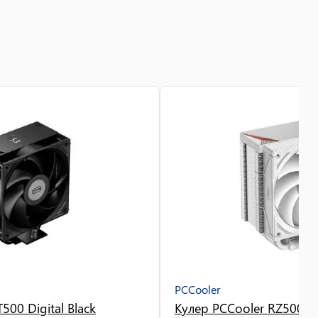
PCCooler
500 Digital Black
Кулер PCCooler RZ500 W