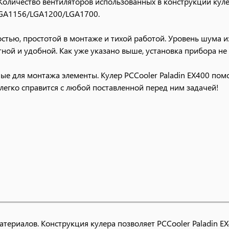
оличество вентиляторов использованных в конструкции кулер
LGA1156/LGA1200/LGA1700.
тью, простотой в монтаже и тихой работой. Уровень шума и
ой и удобной. Как уже указано выше, установка прибора не 
мые для монтажа элементы. Кулер PCCooler Paladin EX400 по
егко справится с любой поставленной перед ним задачей!
ют никелированное покрытие, защищенное от окисления и то
дных трубок модели PALADIN 400 обеспечивается производит
а до 50 Вт на каждую трубку. В основе радиатора размером 
ее точную фрезеровку поверхности.
ок оставляют тепловую поверхность площадью около 6600 с
 на четырех медных трубках.
дшипником отличается уровнем шума и высокой производите
18 до 28,6 дБ. Вентилятор также оснащен современным адрес
атериалов. Конструкция кулера позволяет PCCooler Paladin E