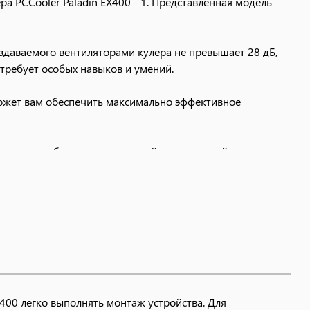
а PCCooler Paladin EX400 - 1. Представленная модель
здаваемого вентиляторами кулера не превышает 28 дБ,
требует особых навыков и умений.
может вам обеспечить максимально эффективное
нкими трубками, современный и аккуратный вид.
ельность стандартного радиатора с использованием
39,5х35 мм используется новая версия технологии HDT
м², что обеспечивает на 20% большую эффективность
льностью, достигая максимального воздушного потока
ным RGB-подсветкой с напряжением 5 В.
X400 легко выполнять монтаж устройства. Для