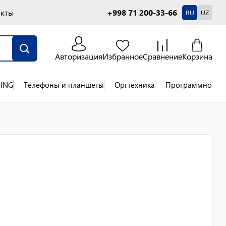
акты
+998 71 200-33-66
RU
UZ
Авторизация
Избранное
Сравнение
Корзина
ING
Телефоны и планшеты
Оргтехника
Программное об