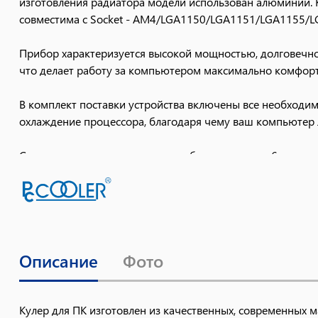
изготовления радиатора модели использован алюминий. К
совместима с Socket - AM4/LGA1150/LGA1151/LGA1155/
Прибор характеризуется высокой мощностью, долговечнос
что делает работу за компьютером максимально комфортн
В комплект поставки устройства включены все необходи
охлаждение процессора, благодаря чему ваш компьютер л
Сложенные тепловые четыре трубки диаметром 6 мм име
Благодаря новым технологиям обработки и обработки ме
специальных медных трубок, что обеспечивает отвод тепл
3.0 (тепловая трубка Direct Touch), обеспечивающая бол
Сложенные в несколько уровней 56 алюминиевых пластин
Описание
Фото
отвода тепла по сравнению с аналогичными радиаторами
Уникальный 130-мм вентилятор с гидродинамическим по
в 81 CFM при 1600 об/мин. Уровень шума колеблется от 
Кулер для ПК изготовлен из качественных, современных м