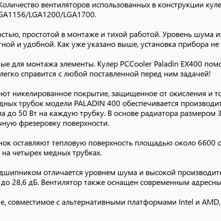
оличество вентиляторов использованных в конструкции кулер
LGA1156/LGA1200/LGA1700.
, совместимое с альтернативными платформами Intel и AMD,
тью, простотой в монтаже и тихой работой. Уровень шума и
ой и удобной. Как уже указано выше, установка прибора не 
мые для монтажа элементы. Кулер PCCooler Paladin EX400 по
егко справится с любой поставленной перед ним задачей!
ют никелированное покрытие, защищенное от окисления и то
дных трубок модели PALADIN 400 обеспечивается производит
а до 50 Вт на каждую трубку. В основе радиатора размером 3
очную фрезеровку поверхности.
ок оставляют тепловую поверхность площадью около 6600 с
 на четырех медных трубках.
дшипником отличается уровнем шума и высокой производите
 до 28,6 дБ. Вентилятор также оснащен современным адресн
, совместимое с альтернативными платформами Intel и AMD,