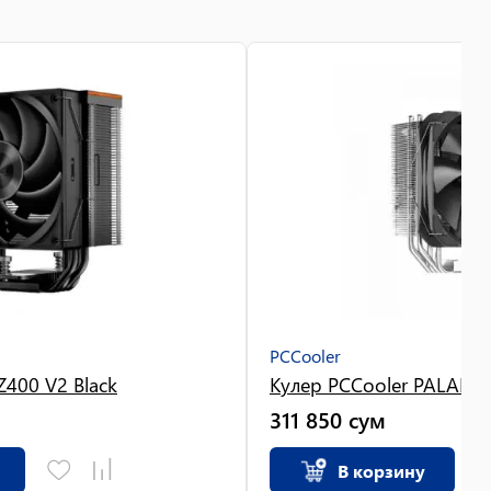
PCCooler
Z400 V2 Black
Кулер PCCooler PALADI
311 850
сум
В корзину