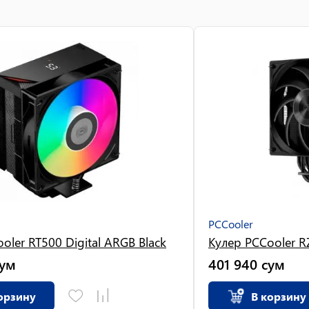
PCCooler
oler RT500 Digital ARGB Black
Кулер PCCooler R
сум
401 940
сум
орзину
В корзину