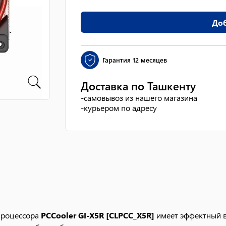
Доб
Гарантия
12 месяцев
Доставка по Ташкенту
-
самовывоз из нашего магазина
-
курьером по адресу
 процессора
PCCooler GI-X5R [CLPCC_X5R]
имеет эффектный в