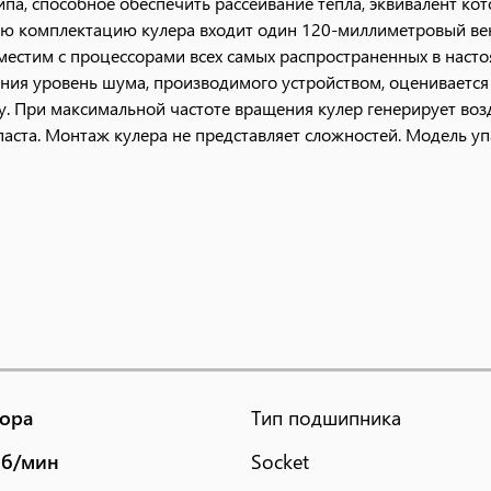
а, способное обеспечить рассеивание тепла, эквивалент ко
ную комплектацию кулера входит один 120-миллиметровый ве
местим с процессорами всех самых распространенных в нас
ния уровень шума, производимого устройством, оценивается 
ту. При максимальной частоте вращения кулер генерирует во
паста. Монтаж кулера не представляет сложностей. Модель 
сора
Тип подшипника
 об/мин
Socket