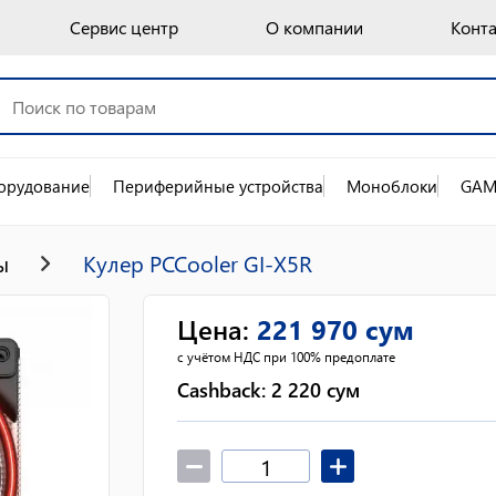
Сервис центр
О компании
Конт
орудование
Периферийные устройства
Моноблоки
GAM
ы
Кулер PCCooler GI-X5R
Цена
:
221 970
сум
с учётом НДС при 100% предоплате
Cashback:
2 220
сум