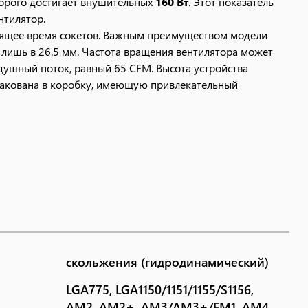
торого достигает внушительных
160 Вт
. Этот показатель
нтилятор.
тоящее время сокетов. Важным преимуществом модели
лишь в 26.5 мм. Частота вращения вентилятора может
здушный поток, равный 65 CFM. Высота устройства
упакована в коробку, имеющую привлекательный
скольжения (гидродинамический)
LGA775, LGA1150/1151/1155/S1156,
AM2, AM2+, AM3/AM3+/FM1, AM4,