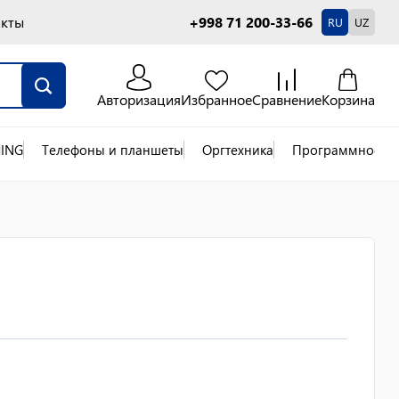
акты
+998 71 200-33-66
RU
UZ
Авторизация
Избранное
Сравнение
Корзина
ING
Телефоны и планшеты
Оргтехника
Программное об