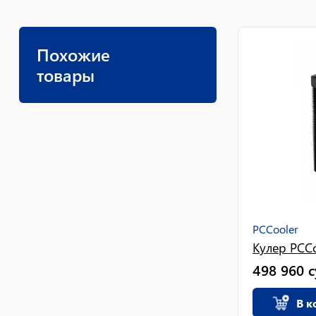
Похожие
товары
PCCooler
Кулер PCCo
498 960
В к