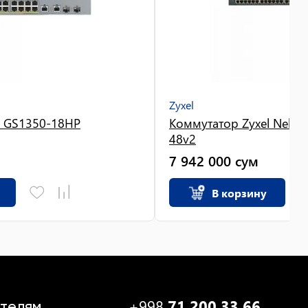
Zyxel
l GS1350-18HP
Коммутатор Zyxel Nebula
48v2
7 942 000
сум
В корзину
+998
71 200 33 66
телям