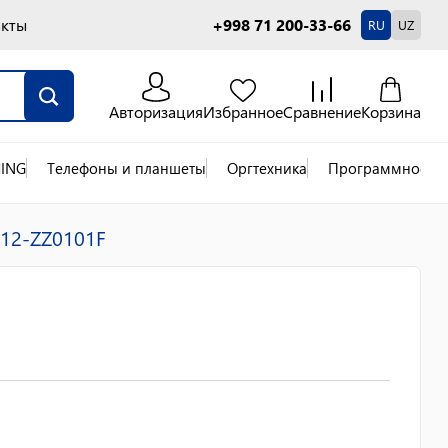
акты
+998 71 200-33-66
RU
UZ
Авторизация
Избранное
Сравнение
Корзина
ING
Телефоны и планшеты
Оргтехника
Программное об
-12-ZZ0101F