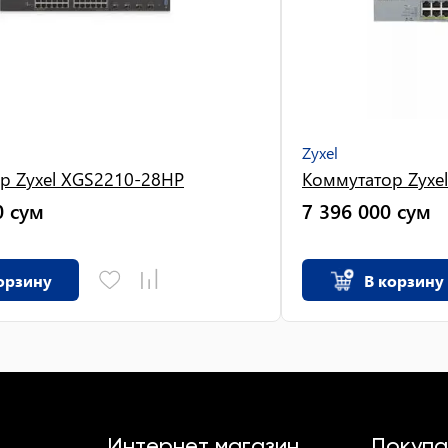
Zyxel
р Zyxel XGS2210-28HP
Коммутатор Zyxe
0
сум
7 396 000
сум
орзину
В корзину
Интернет магазин
Покупа