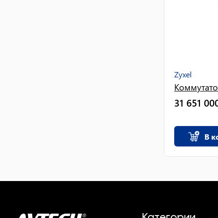
Zyxel
Коммутато
31 651 00
В к
Категории