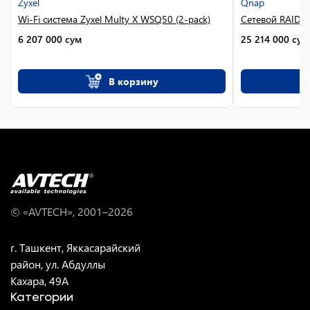
Zyxel
Qnap
Wi-Fi система Zyxel Multy X WSQ50 (2-pack)
Сетевой RAID-
6 207 000
сум
25 214 000
сум
В корзину
© «AVTECH», 2001–
2026
г. Ташкент, Яккасарайский
район, ул. Абдуллы
Кахара, 49A
Категории