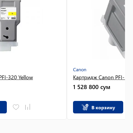
Canon
FI-320 Yellow
Картридж Canon PFI-130
1 528 800
сум
В корзину