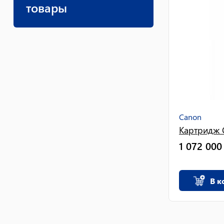
товары
Canon
Картридж C
1 072 000
В к