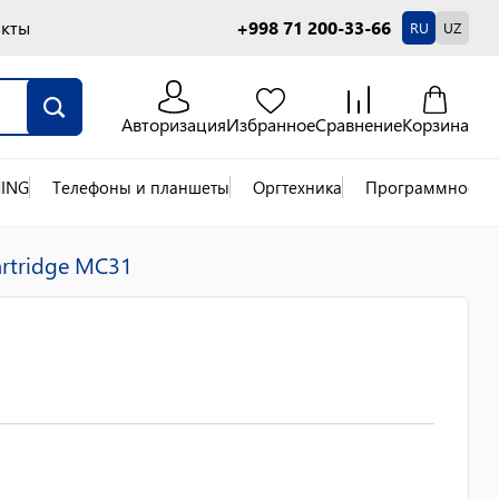
акты
+998 71 200-33-66
RU
UZ
Авторизация
Избранное
Сравнение
Корзина
ING
Телефоны и планшеты
Оргтехника
Программное об
rtridge MC31