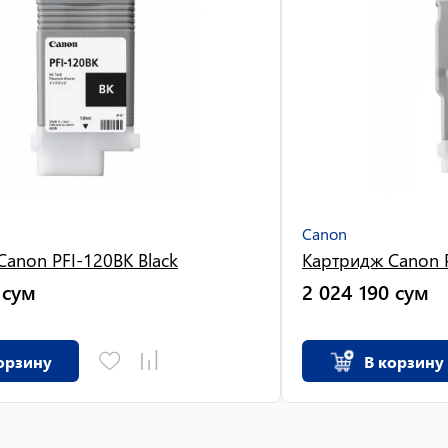
Canon
anon PFI-120BK Black
Картридж Canon P
сум
2 024 190
сум
орзину
В корзину