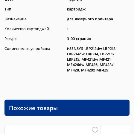
Тип
картридж
Назначение
для лазерного принтера
Количество картриджей
1
Ресурс
3100 страниц
Совместимые устройства
i-SENSYS LBP212dw LBP212,
LBP214dw LBP214, LBP215x
LBP215, MF421dw MF421,
MF426dw MF426, MF428x
MF428, MF429x MF429
Похожие товары