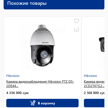
Похожие товары
Hikvision
Hikvision
Камера видеонаблюдения Hikvision PTZ DS-
Камера видеона
2DE44...
2CD2T47G2...
4 336 000
сум
2 168 000
сум
В корзину