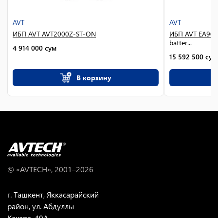
AVT
AVT
ИБП AVT AVT2000Z-ST-ON
ИБП AVT EA901
batter...
4 914 000
сум
15 592 500
сум
В корзину
© «AVTECH», 2001–
2026
г. Ташкент, Яккасарайский
район, ул. Абдуллы
Кахара, 49A