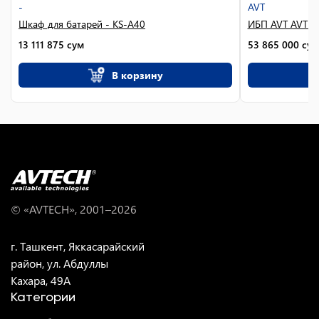
-
AVT
Шкаф для батарей - KS-A40
ИБП AVT AVT10
13 111 875
сум
53 865 000
сум
В корзину
© «AVTECH», 2001–
2026
г. Ташкент, Яккасарайский
район, ул. Абдуллы
Кахара, 49A
Категории