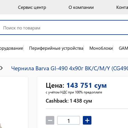
Сервис центр
О компании
Конт
орудование
Периферийные устройства
Моноблоки
GAM
Чернила Barva GI-490 4x90г BK/C/M/Y (CG4
Цена
:
143 751
сум
с учётом НДС при 100% предоплате
Cashback:
1 438
сум