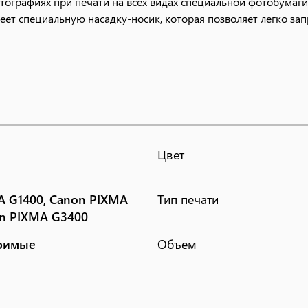
тографиях при печати на всех видах специальной фотобумаги
еет специальную насадку-ноcик, которая позволяет легко за
Цвет
A G1400, Canon PIXMA
Тип печати
on PIXMA G3400
римые
Объем