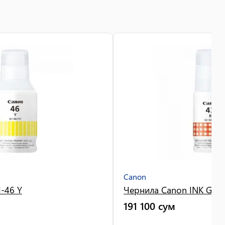
Canon
-46 Y
Чернила Canon INK GI-4
191 100
сум