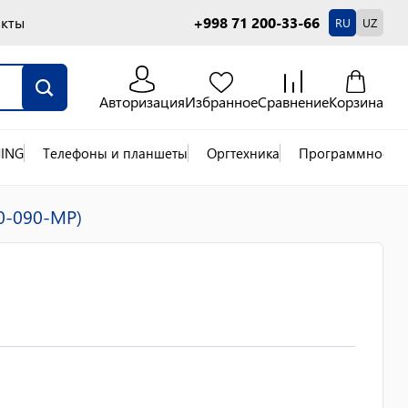
акты
+998 71 200-33-66
RU
UZ
Авторизация
Избранное
Сравнение
Корзина
ING
Телефоны и планшеты
Оргтехника
Программное об
90-090-MP)