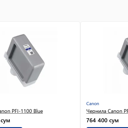
Canon
non PFI-1100 Blue
Чернила Canon PF
сум
764 400
сум