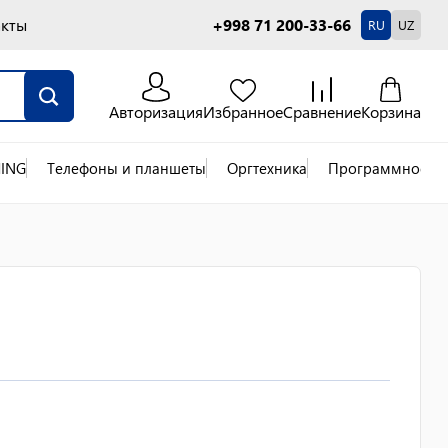
акты
+998 71 200-33-66
RU
UZ
Авторизация
Избранное
Сравнение
Корзина
ING
Телефоны и планшеты
Оргтехника
Программное об