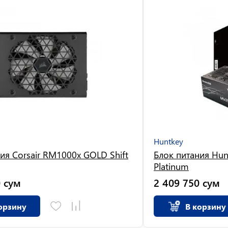
Huntkey
ия Corsair RM1000x GOLD Shift
Блок питания Hu
Platinum
0
сум
2 409 750
сум
орзину
В корзину