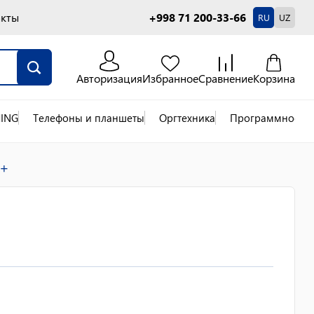
акты
+998 71 200-33-66
RU
UZ
Авторизация
Избранное
Сравнение
Корзина
ING
Телефоны и планшеты
Оргтехника
Программное об
0+