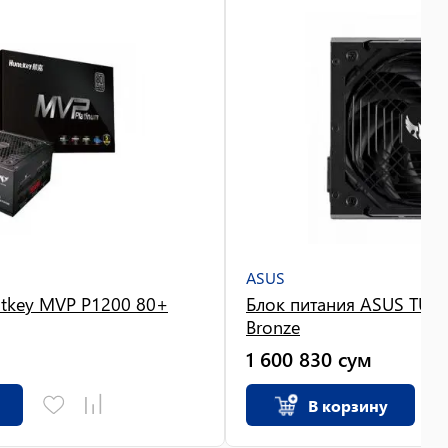
ASUS
ntkey MVP P1200 80+
Блок питания ASUS TUF
Bronze
1 600 830
сум
В корзину