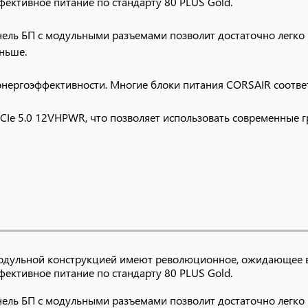
фективное питание по стандарту 80 PLUS Gold.
ль БП с модульными разъемами позволит достаточно легко п
ньше.
 энергоэффективности. Многие блоки питания CORSAIR соответ
CIe 5.0 12VHPWR, что позволяет использовать современные г
 5 Gen 1 с разъемом Micro-Fit позволяют подключать тольк
одульной конструкцией имеют революционное, ожидающее в
фективное питание по стандарту 80 PLUS Gold.
ль БП с модульными разъемами позволит достаточно легко п