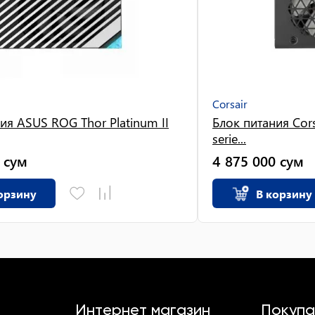
Corsair
ия ASUS ROG Thor Platinum II
Блок питания Cor
serie...
сум
4 875 000
сум
орзину
В корзину
Интернет магазин
Покупа