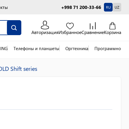
акты
+998 71 200-33-66
RU
UZ
Авторизация
Избранное
Сравнение
Корзина
ING
Телефоны и планшеты
Оргтехника
Программное об
D Shift series