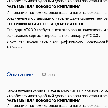
что обеспечивает удобный доступ ко всем разъемам и эф
РАЗЪЕМЫ ДЛЯ БОКОВОГО КРЕПЛЕНИЯ
Инновационная, ожидающая выдачи патента боковая пане
соединение и организацию кабелей даже сильнее, чем ра
СЕРТИФИКАЦИЯ ПО СТАНДАРТУ ATX 3.0
Стандарт ATX 3.0 требует высокого уровня надежности и
официально сертифицированы по стандарту ATX 3.0 .
В комплект входят кабели для графического процессора P
40 Series.
РАЗЪЕМЫ CORSAIR TYPE 5 MICRO-FIT
Полностью модульные кабели блока питания CORSAIR Type
дополнительное место.
Описание
Фото
Блоки питания серии
CORSAIR RMx SHIFT
с полностью м
что обеспечивает удобный доступ ко всем разъемам и эф
РАЗЪЕМЫ ДЛЯ БОКОВОГО КРЕПЛЕНИЯ
Инновационная, ожидающая выдачи патента боковая пане