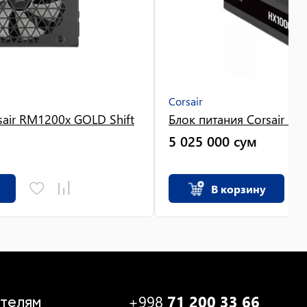
Corsair
sair RM1200x GOLD Shift
Блок питания Corsair HX
5 025 000
сум
В корзину
+998
71 200 33 66
телям