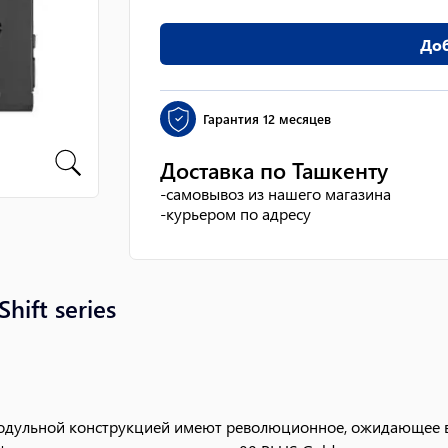
Доб
Гарантия
12 месяцев
Доставка по Ташкенту
-
самовывоз из нашего магазина
-
курьером по адресу
ift series
одульной конструкцией имеют революционное, ожидающее в