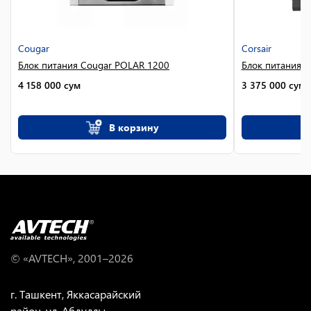
Cougar
Corsair
Блок питания Cougar POLAR 1200
Блок питания Co
4 158 000
сум
3 375 000
сум
В корзину
© «AVTECH», 2001–
2026
г. Ташкент, Яккасарайский
район, ул. Абдуллы