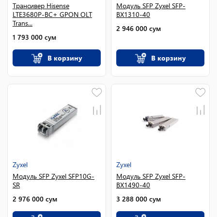
Трансивер Hisense
Модуль SFP Zyxel SFP-
LTE3680P-BC+ GPON OLT
BX1310-40
Trans...
2 946 000
сум
1 793 000
сум
В корзину
В корзину
Zyxel
Zyxel
Модуль SFP Zyxel SFP10G-
Модуль SFP Zyxel SFP-
SR
BX1490-40
2 976 000
сум
3 288 000
сум