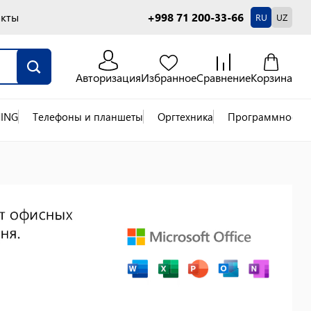
акты
+998 71 200-33-66
RU
UZ
Авторизация
Избранное
Сравнение
Корзина
ING
Телефоны и планшеты
Оргтехника
Программное об