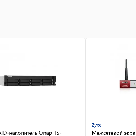
Zyxel
AID-накопитель Qnap TS-
Межсетевой экра