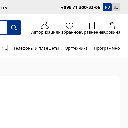
акты
+998 71 200-33-66
RU
UZ
Авторизация
Избранное
Сравнение
Корзина
ING
Телефоны и планшеты
Оргтехника
Программное об