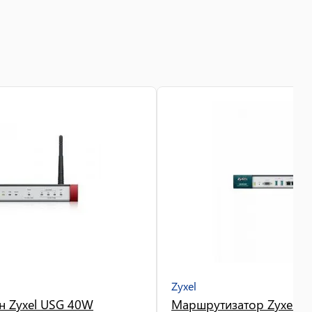
Zyxel
н Zyxel USG 40W
Маршрутизатор Zyxel U