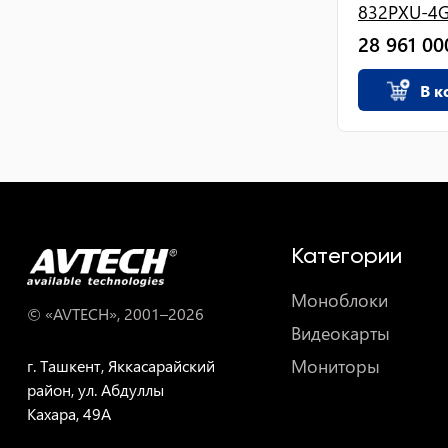
832PXU-4
28 961 00
В к
Категории
Моноблоки
© «AVTECH», 2001–
2026
Видеокарты
Мониторы
г. Ташкент, Яккасарайский
район, ул. Абдуллы
Кахара, 49A