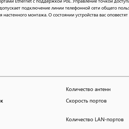
ортами Ethernet с поддержкой PoE. Управление точкой доступ
опускает подключение линии телефонной сети общего польз
я настенного монтажа. О состоянии устройства вас оповестя
Количество антенн
ек
Скорость портов
Количество LAN-портов