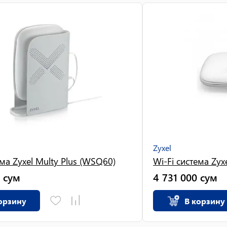
Zyxel
ема Zyxel Multy Plus (WSQ60)
Wi-Fi система Zy
сум
4 731 000
сум
орзину
В корзину