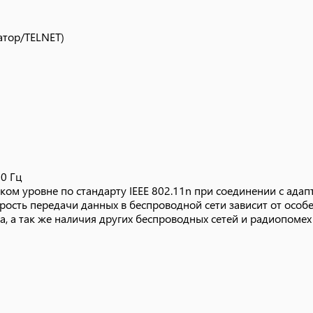
и
60 Гц
ском уровне по стандарту IEEE 802.11n при соединении с ад
атор/TELNET)
корость передачи данных в беспроводной сети зависит от осо
а, а так же наличия других беспроводных сетей и радиопомех
и
60 Гц
ском уровне по стандарту IEEE 802.11n при соединении с ад
рость передачи данных в беспроводной сети зависит от особ
а, а так же наличия других беспроводных сетей и радиопомех