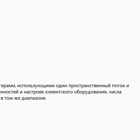
аптерами, использующими один пространственный поток
бенностей и настроек клиентского оборудования, числа
 в том же диапазоне.
аптерами, использующими один пространственный поток и
енностей и настроек клиентского оборудования, числа
 в том же диапазоне.