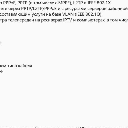
PPPoE, PPTP (в том числе с MPPE), L2TP и IEEE 802.1X
ете через PPTP/L2TP/PPPoE и с ресурсами серверов районной
оставляющим услуги на базе VLAN (IEEE 802.1Q)
ра телепередач на ресиверах IPTV и компьютерах, в том числ
тическом режиме и без затрат времени ЦПУ при назначении ра
/PPPoE) и к локальным ресурсам сети провайдера
t
ием типа кабеля
Fi
, IP-адреса, URL, TCP/UDP-портов