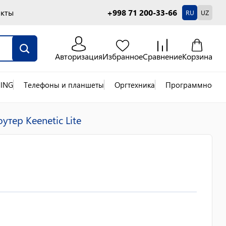
акты
+998 71 200-33-66
RU
UZ
Авторизация
Избранное
Сравнение
Корзина
ING
Телефоны и планшеты
Оргтехника
Программное об
оутер Keenetic Lite