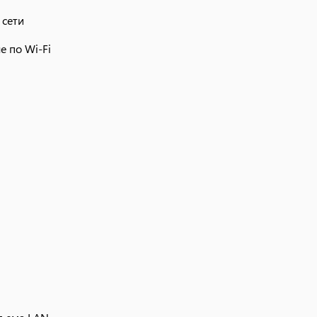
 сети
е по Wi-Fi
зъема LAN