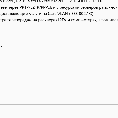
PPPoE, PPTP (в том числе с MPPE), L2TP и IEEE 802.1X
ете через PPTP/L2TP/PPPoE и с ресурсами серверов районной
оставляющим услуги на базе VLAN (IEEE 802.1Q)
ра телепередач на ресиверах IPTV и компьютерах, в том числ
t
ием типа кабеля
Fi