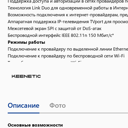
Поддержка доступа и авторизации в сетях провайдеров по 
Технология Link Duo для одновременной работы в Интерн
Возможность подключения к интернет-провайдерам, пред
Аппаратная поддержка IP-телевидения TVport для просмот
Межсетевой экран SPI с защитой от DoS-атак
Беспроводной интерфейс IEEE 802.11n 150 Мбит/с*
Режимы работы
Подключение к провайдеру по выделенной линии Etherne
Подключение к провайдеру по беспроводной сети Wi-Fi
Точка беспроводного доступа Wi-Fi
Конструктивные особенности
5 разъемов RJ-45 (10BASE-T/100BASE-T) с автоопределен
1 розетка RP-SMA для подключения внешней антенны Wi-
1 съемная всенаправленная антенна 5 дБи
7 индикаторов состояния
Описание
Фото
Кнопка сброса пользовательских настроек - "RESET"
Кнопка быстрой настройки сети Wi-Fi - "WPS"
Поддерживаемые функции и протоколы
IPoE/PPPoE/PPTP/L2TP
Основные возможности