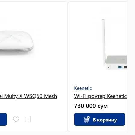
Keenetic
xel Multy X WSQ50 Mesh
Wi-Fi роутер Keenetic Air
730 000
сум
В корзину