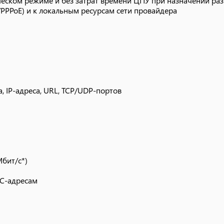
тическом режиме и без затрат времени ЦПУ при назначении ра
Мбит/с*)
/PPPoE) и к локальным ресурсам сети провайдера
C-адресам
, IP-адреса, URL, TCP/UDP-портов
атор/TELNET)
Мбит/с*)
C-адресам