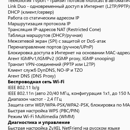
Технология TVport - транзит потоков Multicast в автома
IEEE 802.11n (авто 20/40 МГц, конфигурация 1x1, до 150 
Link Duo - одновременный доступ в Интернет (L2TP/PPTP
DHCP (клиент/сервер)
Диапазон частот - 2,4 ГГц
Работа со статическим адресом IP
Защита сети WEP/WPA-PSK/WPA2-PSK, блокировка по MA
Маршрутизация протокола IP
Быстрая настройка WPS (PBC/PIN)
Трансляция IP-адресов NAT (Restricted Cone)
Режим Wi-Fi Multimedia (WMM)
Таблица маршрутов (DHCP/ручная)
Диагностика и управление
Межсетевой экран (SPI) с защитой от DoS-атак
Перенаправление портов (ручное/UPnP)
Быстрая настройка ZyXEL NetFriend на русском языке
Блокировка доступа в Интернет на основании MAC-адреса
Веб-конфигуратор на русском языке
Агент IGMPv1/IGMPv2 (IGMP proxy, IGMP snooping)
FTP/TFTP/TELNET
Транзит VPN-соединений (PPTP или L2TP)
Возможность управления из внешней сети (веб-конфигур
Клиент служб DynDNS, NO-IP и TZO
Резервирование и восстановление конфигурации
Агент DNS (DNS Proxy)
Беспроводная сеть Wi-Fi
Программное обновление функций
IEEE 802.11 b/g
Системный журнал
IEEE 802.11n (авто 20/40 МГц, конфигурация 1x1, до 150 
Физические параметры
Диапазон частот - 2,4 ГГц
Размеры - 139 х 110 х 32 мм без учета антенны
Защита сети WEP/WPA-PSK/WPA2-PSK, блокировка по MA
Масса - 210 г без адаптера питания
Быстрая настройка WPS (PBC/PIN)
Режим Wi-Fi Multimedia (WMM)
Условия эксплуатации
Диагностика и управление
Рабочий диапазон температур: от 0 до +40 °С
Быстрая настройка ZyXEL NetFriend на русском языке