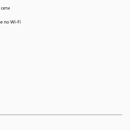
 сети
е по Wi-Fi