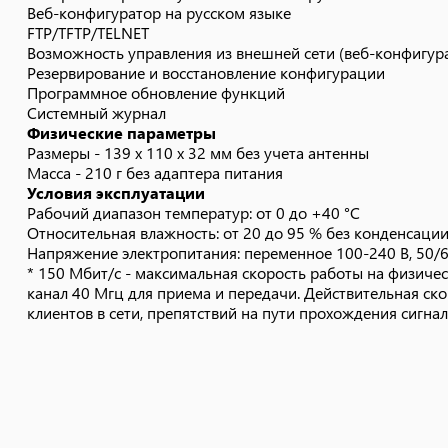
Относительная влажность: от 20 до 95 % без конденсаци
Веб-конфигуратор на русском языке
Напряжение электропитания: переменное 100-240 В, 50/
FTP/TFTP/TELNET
* 150 Мбит/с - максимальная скорость работы на физиче
Возможность управления из внешней сети (веб-конфигур
Резервирование и восстановление конфигурации
и канал 40 Мгц для приема и передачи. Действительная с
Программное обновление функций
клиентов в сети, препятствий на пути прохождения сигнал
Системный журнал
Физические параметры
Размеры - 139 х 110 х 32 мм без учета антенны
Масса - 210 г без адаптера питания
Условия эксплуатации
Рабочий диапазон температур: от 0 до +40 °С
Относительная влажность: от 20 до 95 % без конденсаци
Напряжение электропитания: переменное 100-240 В, 50/
* 150 Мбит/с - максимальная скорость работы на физиче
канал 40 Мгц для приема и передачи. Действительная ско
клиентов в сети, препятствий на пути прохождения сигнал