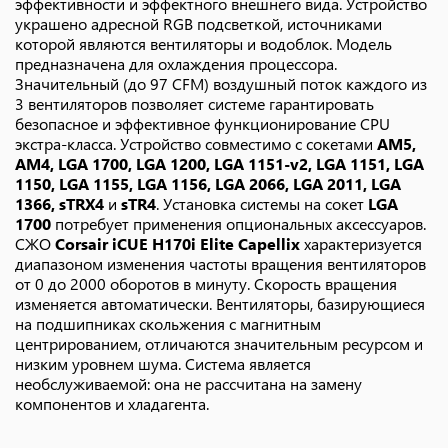
эффективности и эффектного внешнего вида. Устройство
украшено адресной RGB подсветкой, источниками
которой являются вентиляторы и водоблок. Модель
предназначена для охлаждения процессора.
Значительный (до 97 CFM) воздушный поток каждого из
3 вентиляторов позволяет системе гарантировать
безопасное и эффективное функционирование CPU
экстра-класса. Устройство совместимо с сокетами
AM5,
AM4, LGA 1700, LGA 1200, LGA 1151-v2, LGA 1151, LGA
1150, LGA 1155, LGA 1156, LGA 2066, LGA 2011, LGA
1366, sTRX4
и
sTR4
. Установка системы на сокет
LGA
1700
потребует применения опциональных аксессуаров.
СЖО
Corsair iCUE H170i Elite Capellix
характеризуется
диапазоном изменения частоты вращения вентиляторов
от 0 до 2000 оборотов в минуту. Скорость вращения
изменяется автоматически. Вентиляторы, базирующиеся
на подшипниках скольжения с магнитным
центрированием, отличаются значительным ресурсом и
низким уровнем шума. Система является
необслуживаемой: она не рассчитана на замену
компонентов и хладагента.