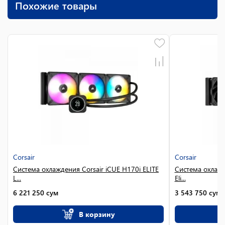
Похожие товары
Corsair
Corsair
Система охлаждения Corsair iCUE H170i ELITE
Система охлажд
L...
Eli...
6 221 250
сум
3 543 750
сум
В корзину