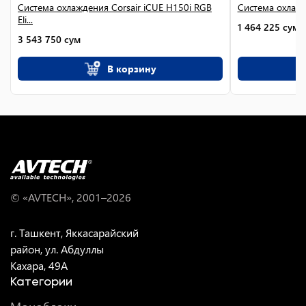
Система охлаждения Corsair iCUE H150i RGB
Система охлажд
Eli...
1 464 225
сум
3 543 750
сум
В корзину
© «AVTECH», 2001–
2026
г. Ташкент, Яккасарайский
район, ул. Абдуллы
Кахара, 49A
Категории