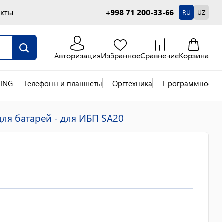
акты
+998 71 200-33-66
RU
UZ
Авторизация
Избранное
Сравнение
Корзина
ING
Телефоны и планшеты
Оргтехника
Программное об
ля батарей - для ИБП SA20