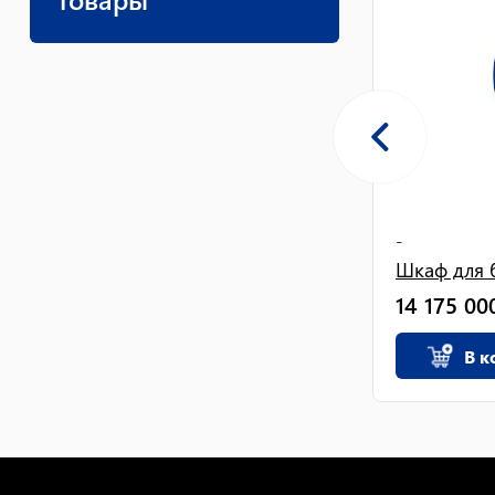
-
Шкаф для 
14 175 00
В к