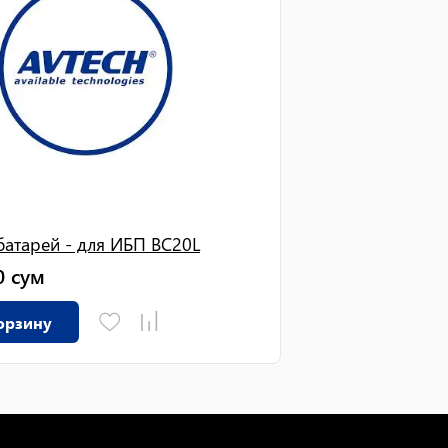
батарей - для ИБП BC20L
0
сум
орзину