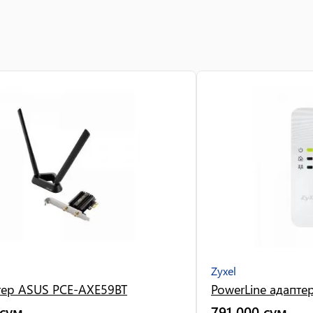
Zyxel
птер ASUS PCE-AXE59BT
PowerLine адапте
сум
791 000
сум