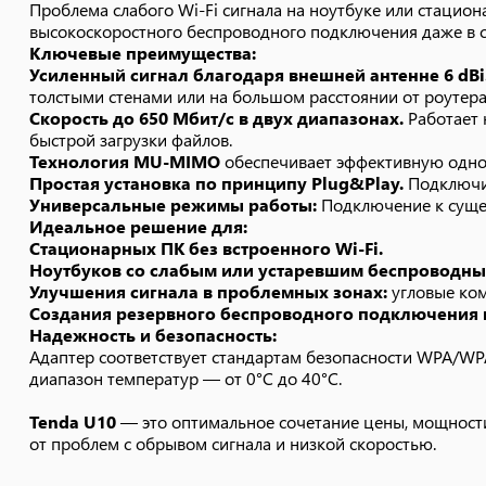
Проблема слабого Wi-Fi сигнала на ноутбуке или стацио
Tenda U10
— это оптимальное сочетание цены, мощности
высокоскоростного беспроводного подключения даже в с
избавив от проблем с обрывом сигнала и низкой скорост
Ключевые преимущества:
Усиленный сигнал благодаря внешней антенне 6 dBi
толстыми стенами или на большом расстоянии от роутера
Скорость до 650 Мбит/с в двух диапазонах.
Работает н
быстрой загрузки файлов.
Технология MU-MIMO
обеспечивает эффективную однов
Простая установка по принципу Plug&Play.
Подключит
Универсальные режимы работы:
Подключение к сущест
Идеальное решение для:
Стационарных ПК без встроенного Wi-Fi.
Ноутбуков со слабым или устаревшим беспроводны
Улучшения сигнала в проблемных зонах:
угловые ком
Создания резервного беспроводного подключения и
Надежность и безопасность:
Адаптер соответствует стандартам безопасности WPA/WP
диапазон температур — от 0°C до 40°C.
Tenda U10
— это оптимальное сочетание цены, мощности
от проблем с обрывом сигнала и низкой скоростью.