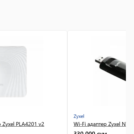
Zyxel
р Zyxel PLA4201 v2
Wi-Fi адаптер Zyxel NW
330 000
сум