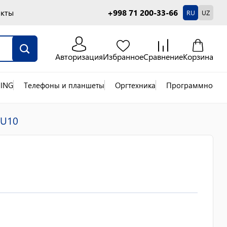
акты
+998 71 200-33-66
RU
UZ
Авторизация
Избранное
Сравнение
Корзина
ING
Телефоны и планшеты
Оргтехника
Программное об
 U10