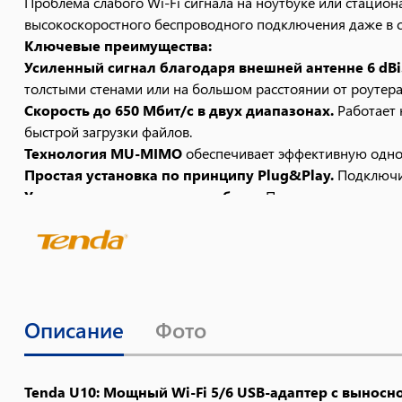
Проблема слабого Wi-Fi сигнала на ноутбуке или стацио
высокоскоростного беспроводного подключения даже в с
Ключевые преимущества:
Усиленный сигнал благодаря внешней антенне 6 dBi
толстыми стенами или на большом расстоянии от роутера
Скорость до 650 Мбит/с в двух диапазонах.
Работает н
быстрой загрузки файлов.
Технология MU-MIMO
обеспечивает эффективную однов
Простая установка по принципу Plug&Play.
Подключит
Универсальные режимы работы:
Подключение к сущест
Идеальное решение для:
Стационарных ПК без встроенного Wi-Fi.
Ноутбуков со слабым или устаревшим беспроводны
Улучшения сигнала в проблемных зонах:
угловые ком
Создания резервного беспроводного подключения и
Описание
Фото
Надежность и безопасность:
Адаптер соответствует стандартам безопасности WPA/WP
диапазон температур — от 0°C до 40°C.
Tenda U10: Мощный Wi-Fi 5/6 USB-адаптер с выносно