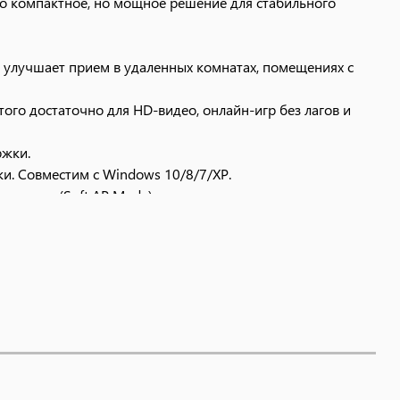
это компактное, но мощное решение для стабильного
улучшает прием в удаленных комнатах, помещениях с
Этого достаточно для HD-видео, онлайн-игр без лагов и
ржки.
и. Совместим с Windows 10/8/7/XP.
доступа (Soft AP Mode).
SB-разъемам, и сертифицирован (CE, RoHS). Рабочий