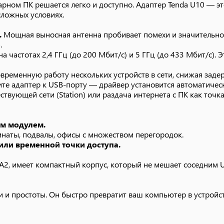
нарном ПК решается легко и доступно. Адаптер Tenda U10 — 
 и простоты. Он быстро превратит ваш компьютер в устройс
ложных условиях.
ью.
.
Мощная выносная антенна пробивает помехи и значительно 
.
а частотах 2,4 ГГц (до 200 Мбит/с) и 5 ГГц (до 433 Мбит/с). 
ременную работу нескольких устройств в сети, снижая заде
е адаптер к USB-порту — драйвер установится автоматическ
вующей сети (Station) или раздача интернета с ПК как точка 
м модулем.
наты, подвалы, офисы с множеством перегородок.
ли временной точки доступа.
A2, имеет компактный корпус, который не мешает соседним U
 и простоты. Он быстро превратит ваш компьютер в устройс