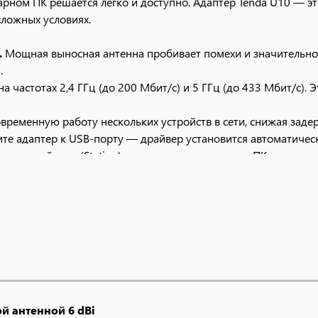
нарном ПК решается легко и доступно. Адаптер Tenda U10 — 
ложных условиях.
.
Мощная выносная антенна пробивает помехи и значительно 
.
а частотах 2,4 ГГц (до 200 Мбит/с) и 5 ГГц (до 433 Мбит/с). 
ременную работу нескольких устройств в сети, снижая заде
е адаптер к USB-порту — драйвер установится автоматическ
вующей сети (Station) или раздача интернета с ПК как точка 
м модулем.
наты, подвалы, офисы с множеством перегородок.
ли временной точки доступа.
A2, имеет компактный корпус, который не мешает соседним U
й антенной 6 dBi