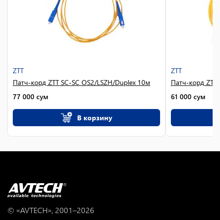
ZTT
ZTT
Патч-корд ZTT SC-SC OS2/LSZH/Duplex 10м
Патч-корд ZTT 
77 000
сум
61 000
сум
В корзину
© «AVTECH», 2001–
2026