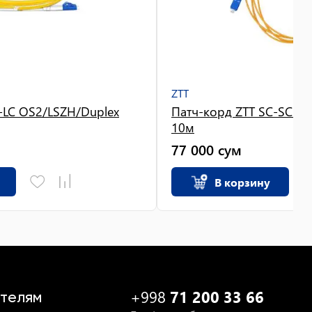
ZTT
-LC OS2/LSZH/Duplex
Патч-корд ZTT SC-SC O
10м
77 000
сум
В корзину
+998
71 200 33 66
телям