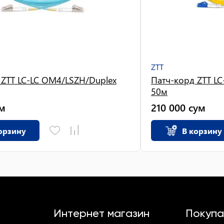
ZTT
 ZTT LC-LC OM4/LSZH/Duplex
Патч-корд ZTT LC
50м
м
210 000
сум
орзину
В корзину
Интернет магазин
Покупа