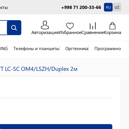
акты
+998 71 200-33-66
RU
UZ
Авторизация
Избранное
Сравнение
Корзина
ING
Телефоны и планшеты
Оргтехника
Программное об
TT LC-SC OM4/LSZH/Duplex 2м