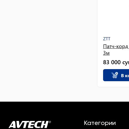
ZTT
Патч-корд
3м
83 000
су
В к
Категории